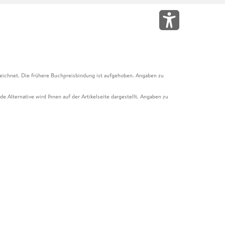
eichnet. Die frühere Buchpreisbindung ist aufgehoben. Angaben zu
e Alternative wird Ihnen auf der Artikelseite dargestellt. Angaben zu
ur Abholung mit Zahlung in der Filiale möglich. Der Gutschein ist nicht
t und das Hugendubel Hörbuch Abo. Der Gutschein ist nicht mit anderen