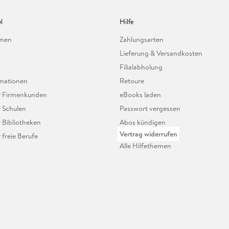
l
Hilfe
hmen
Zahlungsarten
Lieferung & Versandkosten
Filialabholung
mationen
Retoure
ür Firmenkunden
eBooks laden
r Schulen
Passwort vergessen
r Bibliotheken
Abos kündigen
Vertrag widerrufen
r freie Berufe
Alle Hilfethemen