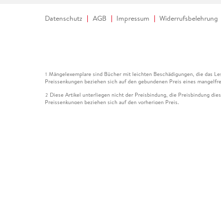
Datenschutz
AGB
Impressum
Widerrufsbelehrung
Mängelexemplare sind Bücher mit leichten Beschädigungen, die das Les
1
Preissenkungen beziehen sich auf den gebundenen Preis eines mangelfre
Diese Artikel unterliegen nicht der Preisbindung, die Preisbindung die
2
Preissenkungen beziehen sich auf den vorherigen Preis.
Durch Öffnen der Leseprobe willigen Sie ein, dass Daten an den Anbie
3
Der gebundene Preis dieses Artikels wird nach Ablauf des auf der Arti
4
Der Preisvergleich bezieht sich auf die unverbindliche Preisempfehlun
5
Der gebundene Preis dieses Artikels wurde vom Verlag gesenkt. Angabe
6
Die Preisbindung dieses Artikels wurde aufgehoben. Angaben zu Preis
7
Der gebundene Preis dieses Artikels wird nach Ablauf des auf der Arti
8
Ihr Gutschein SOMMER13 gilt bis einschließlich 10.08.2026. Sie könne
12
gültig für gesetzlich preisgebundene Artikel (deutschsprachige Bücher 
Gutscheinen und Geschenkkarten kombinierbar. Eine Barauszahlung ist ni