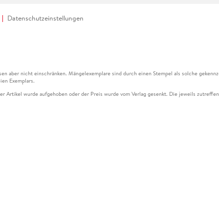
Datenschutzeinstellungen
en aber nicht einschränken. Mängelexemplare sind durch einen Stempel als solche gekennz
ien Exemplars.
ser Artikel wurde aufgehoben oder der Preis wurde vom Verlag gesenkt. Die jeweils zutreffend
ter der Leseprobe übermittelt werden.
kelseite dargestellten Datums vom Verlag angehoben.
g (UVP) des Herstellers.
n zu Preissenkungen beziehen sich auf den vorherigen Preis.
senkungen beziehen sich auf den letzten gebundenen Preis.
kelseite dargestellten Datums vom Verlag angehoben.
n den Gutschein ausschließlich online einlösen unter www.hugendubel.de. Keine Bestellung z
und eBooks) sowie für preisgebundene Kalender, tolino shine (4016621130466), tolino selec
cht möglich. Ein Weiterverkauf und der Handel des Gutscheincodes sind nicht gestattet.