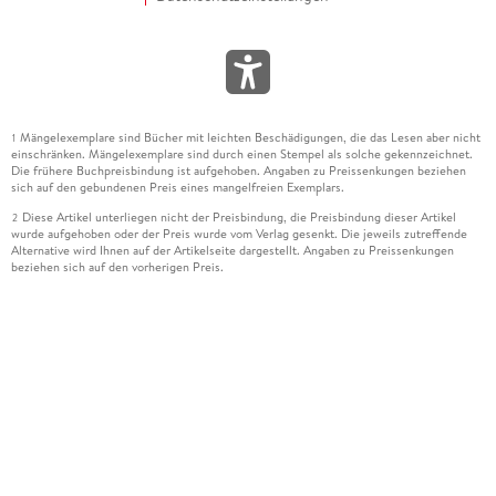
Mängelexemplare sind Bücher mit leichten Beschädigungen, die das Lesen aber nicht
1
einschränken. Mängelexemplare sind durch einen Stempel als solche gekennzeichnet.
Die frühere Buchpreisbindung ist aufgehoben. Angaben zu Preissenkungen beziehen
sich auf den gebundenen Preis eines mangelfreien Exemplars.
Diese Artikel unterliegen nicht der Preisbindung, die Preisbindung dieser Artikel
2
wurde aufgehoben oder der Preis wurde vom Verlag gesenkt. Die jeweils zutreffende
Alternative wird Ihnen auf der Artikelseite dargestellt. Angaben zu Preissenkungen
beziehen sich auf den vorherigen Preis.
Durch Öffnen der Leseprobe willigen Sie ein, dass Daten an den Anbieter der
3
Leseprobe übermittelt werden.
Der gebundene Preis dieses Artikels wird nach Ablauf des auf der Artikelseite
4
dargestellten Datums vom Verlag angehoben.
Der Preisvergleich bezieht sich auf die unverbindliche Preisempfehlung (UVP) des
5
Herstellers.
Der gebundene Preis dieses Artikels wurde vom Verlag gesenkt. Angaben zu
6
Preissenkungen beziehen sich auf den vorherigen Preis.
Die Preisbindung dieses Artikels wurde aufgehoben. Angaben zu Preissenkungen
7