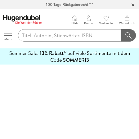
100 Tage Rückgaberecht***
Abholung in über 100 Filialen
Filiale
Konto
Merkzettel
Warenkorb
Hugendubel
Menu
Summer Sale:
13% Rabatt
auf viele Sortimente mit dem
12
mehr
Code
SOMMER13
erfahren