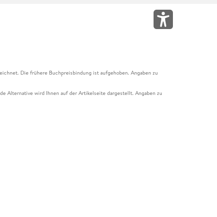
eichnet. Die frühere Buchpreisbindung ist aufgehoben. Angaben zu
e Alternative wird Ihnen auf der Artikelseite dargestellt. Angaben zu
ur Abholung mit Zahlung in der Filiale möglich. Der Gutschein ist nicht
t und das Hugendubel Hörbuch Abo. Der Gutschein ist nicht mit anderen