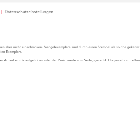
Datenschutzeinstellungen
en aber nicht einschränken. Mängelexemplare sind durch einen Stempel als solche gekennz
ien Exemplars.
ser Artikel wurde aufgehoben oder der Preis wurde vom Verlag gesenkt. Die jeweils zutreffend
ter der Leseprobe übermittelt werden.
kelseite dargestellten Datums vom Verlag angehoben.
g (UVP) des Herstellers.
n zu Preissenkungen beziehen sich auf den vorherigen Preis.
senkungen beziehen sich auf den letzten gebundenen Preis.
kelseite dargestellten Datums vom Verlag angehoben.
n den Gutschein ausschließlich online einlösen unter www.hugendubel.de. Keine Bestellung z
und eBooks) sowie für preisgebundene Kalender, tolino shine (4016621130466), tolino selec
cht möglich. Ein Weiterverkauf und der Handel des Gutscheincodes sind nicht gestattet.