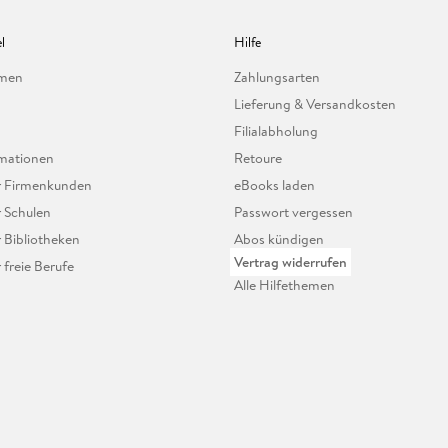
l
Hilfe
hmen
Zahlungsarten
Lieferung & Versandkosten
Filialabholung
mationen
Retoure
ür Firmenkunden
eBooks laden
r Schulen
Passwort vergessen
r Bibliotheken
Abos kündigen
Vertrag widerrufen
r freie Berufe
Alle Hilfethemen