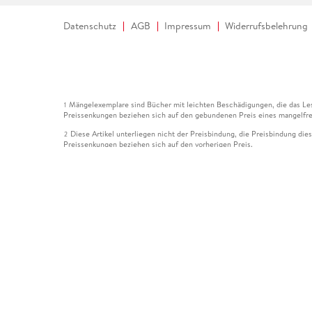
Datenschutz
AGB
Impressum
Widerrufsbelehrung
Mängelexemplare sind Bücher mit leichten Beschädigungen, die das Les
1
Preissenkungen beziehen sich auf den gebundenen Preis eines mangelfre
Diese Artikel unterliegen nicht der Preisbindung, die Preisbindung die
2
Preissenkungen beziehen sich auf den vorherigen Preis.
Durch Öffnen der Leseprobe willigen Sie ein, dass Daten an den Anbie
3
Der gebundene Preis dieses Artikels wird nach Ablauf des auf der Arti
4
Der Preisvergleich bezieht sich auf die unverbindliche Preisempfehlun
5
Der gebundene Preis dieses Artikels wurde vom Verlag gesenkt. Angabe
6
Die Preisbindung dieses Artikels wurde aufgehoben. Angaben zu Preis
7
Der gebundene Preis dieses Artikels wird nach Ablauf des auf der Arti
8
Ihr Gutschein SOMMER13 gilt bis einschließlich 10.08.2026. Sie könne
12
gültig für gesetzlich preisgebundene Artikel (deutschsprachige Bücher 
Gutscheinen und Geschenkkarten kombinierbar. Eine Barauszahlung ist ni