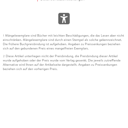
Mängelexemplare sind Bücher mit leichten Beschädigungen, die das Lesen aber nicht
1
einschränken. Mängelexemplare sind durch einen Stempel als solche gekennzeichnet.
Die frühere Buchpreisbindung ist aufgehoben. Angaben zu Preissenkungen beziehen
sich auf den gebundenen Preis eines mangelfreien Exemplars.
Diese Artikel unterliegen nicht der Preisbindung, die Preisbindung dieser Artikel
2
wurde aufgehoben oder der Preis wurde vom Verlag gesenkt. Die jeweils zutreffende
Alternative wird Ihnen auf der Artikelseite dargestellt. Angaben zu Preissenkungen
beziehen sich auf den vorherigen Preis.
Durch Öffnen der Leseprobe willigen Sie ein, dass Daten an den Anbieter der
3
Leseprobe übermittelt werden.
Der gebundene Preis dieses Artikels wird nach Ablauf des auf der Artikelseite
4
dargestellten Datums vom Verlag angehoben.
Der Preisvergleich bezieht sich auf die unverbindliche Preisempfehlung (UVP) des
5
Herstellers.
Der gebundene Preis dieses Artikels wurde vom Verlag gesenkt. Angaben zu
6
Preissenkungen beziehen sich auf den vorherigen Preis.
Die Preisbindung dieses Artikels wurde aufgehoben. Angaben zu Preissenkungen
7