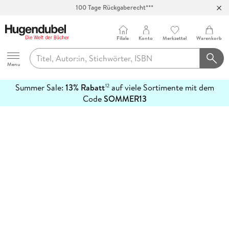
100 Tage Rückgaberecht***
Abholung in über 100 Filialen
Filiale
Konto
Merkzettel
Warenkorb
Hugendubel
Menu
Summer Sale:
13% Rabatt
auf viele Sortimente mit dem
12
mehr
Code
SOMMER13
erfahren