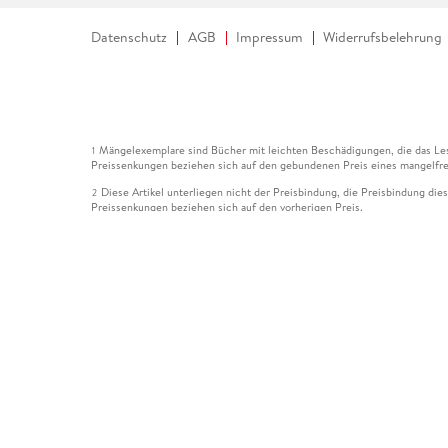
Datenschutz
AGB
Impressum
Widerrufsbelehrung
Mängelexemplare sind Bücher mit leichten Beschädigungen, die das Les
1
Preissenkungen beziehen sich auf den gebundenen Preis eines mangelfre
Diese Artikel unterliegen nicht der Preisbindung, die Preisbindung die
2
Preissenkungen beziehen sich auf den vorherigen Preis.
Durch Öffnen der Leseprobe willigen Sie ein, dass Daten an den Anbie
3
Der gebundene Preis dieses Artikels wird nach Ablauf des auf der Arti
4
Der Preisvergleich bezieht sich auf die unverbindliche Preisempfehlun
5
Der gebundene Preis dieses Artikels wurde vom Verlag gesenkt. Angabe
6
Die Preisbindung dieses Artikels wurde aufgehoben. Angaben zu Preis
7
Der gebundene Preis dieses Artikels wird nach Ablauf des auf der Arti
8
Ihr Gutschein SOMMER13 gilt bis einschließlich 10.08.2026. Sie könne
12
gültig für gesetzlich preisgebundene Artikel (deutschsprachige Bücher 
Gutscheinen und Geschenkkarten kombinierbar. Eine Barauszahlung ist ni