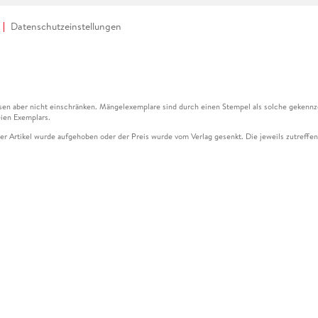
Datenschutzeinstellungen
en aber nicht einschränken. Mängelexemplare sind durch einen Stempel als solche gekennz
ien Exemplars.
ser Artikel wurde aufgehoben oder der Preis wurde vom Verlag gesenkt. Die jeweils zutreffend
ter der Leseprobe übermittelt werden.
kelseite dargestellten Datums vom Verlag angehoben.
g (UVP) des Herstellers.
n zu Preissenkungen beziehen sich auf den vorherigen Preis.
senkungen beziehen sich auf den letzten gebundenen Preis.
kelseite dargestellten Datums vom Verlag angehoben.
n den Gutschein ausschließlich online einlösen unter www.hugendubel.de. Keine Bestellung z
und eBooks) sowie für preisgebundene Kalender, tolino shine (4016621130466), tolino selec
cht möglich. Ein Weiterverkauf und der Handel des Gutscheincodes sind nicht gestattet.