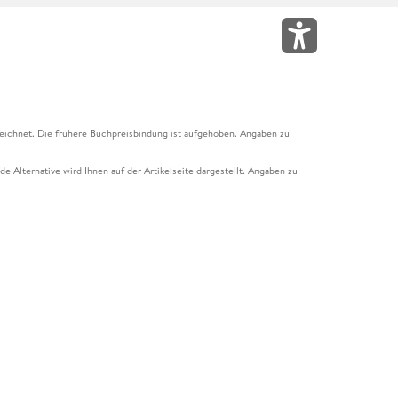
eichnet. Die frühere Buchpreisbindung ist aufgehoben. Angaben zu
e Alternative wird Ihnen auf der Artikelseite dargestellt. Angaben zu
ur Abholung mit Zahlung in der Filiale möglich. Der Gutschein ist nicht
t und das Hugendubel Hörbuch Abo. Der Gutschein ist nicht mit anderen