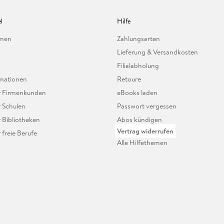
l
Hilfe
hmen
Zahlungsarten
Lieferung & Versandkosten
Filialabholung
mationen
Retoure
ür Firmenkunden
eBooks laden
r Schulen
Passwort vergessen
r Bibliotheken
Abos kündigen
Vertrag widerrufen
r freie Berufe
Alle Hilfethemen