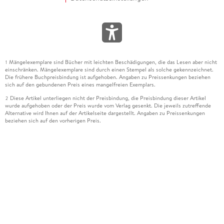
Mängelexemplare sind Bücher mit leichten Beschädigungen, die das Lesen aber nicht
1
einschränken. Mängelexemplare sind durch einen Stempel als solche gekennzeichnet.
Die frühere Buchpreisbindung ist aufgehoben. Angaben zu Preissenkungen beziehen
sich auf den gebundenen Preis eines mangelfreien Exemplars.
Diese Artikel unterliegen nicht der Preisbindung, die Preisbindung dieser Artikel
2
wurde aufgehoben oder der Preis wurde vom Verlag gesenkt. Die jeweils zutreffende
Alternative wird Ihnen auf der Artikelseite dargestellt. Angaben zu Preissenkungen
beziehen sich auf den vorherigen Preis.
Durch Öffnen der Leseprobe willigen Sie ein, dass Daten an den Anbieter der
3
Leseprobe übermittelt werden.
Der gebundene Preis dieses Artikels wird nach Ablauf des auf der Artikelseite
4
dargestellten Datums vom Verlag angehoben.
Der Preisvergleich bezieht sich auf die unverbindliche Preisempfehlung (UVP) des
5
Herstellers.
Der gebundene Preis dieses Artikels wurde vom Verlag gesenkt. Angaben zu
6
Preissenkungen beziehen sich auf den vorherigen Preis.
Die Preisbindung dieses Artikels wurde aufgehoben. Angaben zu Preissenkungen
7