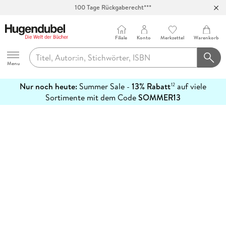
100 Tage Rückgaberecht***
Abholung in über 100 Filialen
Filiale
Konto
Merkzettel
Warenkorb
Hugendubel
Menu
Nur noch heute:
Summer Sale -
13% Rabatt
auf viele
12
mehr
Sortimente mit dem Code
SOMMER13
erfahren