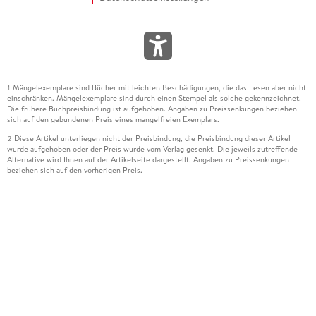
Mängelexemplare sind Bücher mit leichten Beschädigungen, die das Lesen aber nicht
1
einschränken. Mängelexemplare sind durch einen Stempel als solche gekennzeichnet.
Die frühere Buchpreisbindung ist aufgehoben. Angaben zu Preissenkungen beziehen
sich auf den gebundenen Preis eines mangelfreien Exemplars.
Diese Artikel unterliegen nicht der Preisbindung, die Preisbindung dieser Artikel
2
wurde aufgehoben oder der Preis wurde vom Verlag gesenkt. Die jeweils zutreffende
Alternative wird Ihnen auf der Artikelseite dargestellt. Angaben zu Preissenkungen
beziehen sich auf den vorherigen Preis.
Durch Öffnen der Leseprobe willigen Sie ein, dass Daten an den Anbieter der
3
Leseprobe übermittelt werden.
Der gebundene Preis dieses Artikels wird nach Ablauf des auf der Artikelseite
4
dargestellten Datums vom Verlag angehoben.
Der Preisvergleich bezieht sich auf die unverbindliche Preisempfehlung (UVP) des
5
Herstellers.
Der gebundene Preis dieses Artikels wurde vom Verlag gesenkt. Angaben zu
6
Preissenkungen beziehen sich auf den vorherigen Preis.
Die Preisbindung dieses Artikels wurde aufgehoben. Angaben zu Preissenkungen
7