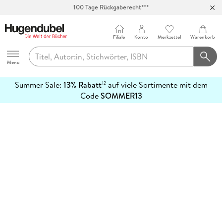
100 Tage Rückgaberecht***
Abholung in über 100 Filialen
Filiale
Konto
Merkzettel
Warenkorb
Hugendubel
Menu
Summer Sale:
13% Rabatt
auf viele Sortimente mit dem
12
mehr
Code
SOMMER13
erfahren