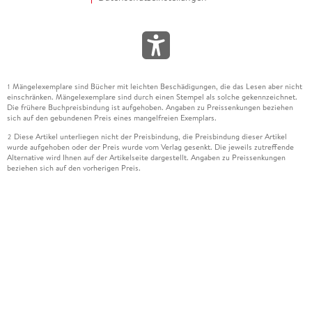
Mängelexemplare sind Bücher mit leichten Beschädigungen, die das Lesen aber nicht
1
einschränken. Mängelexemplare sind durch einen Stempel als solche gekennzeichnet.
Die frühere Buchpreisbindung ist aufgehoben. Angaben zu Preissenkungen beziehen
sich auf den gebundenen Preis eines mangelfreien Exemplars.
Diese Artikel unterliegen nicht der Preisbindung, die Preisbindung dieser Artikel
2
wurde aufgehoben oder der Preis wurde vom Verlag gesenkt. Die jeweils zutreffende
Alternative wird Ihnen auf der Artikelseite dargestellt. Angaben zu Preissenkungen
beziehen sich auf den vorherigen Preis.
Durch Öffnen der Leseprobe willigen Sie ein, dass Daten an den Anbieter der
3
Leseprobe übermittelt werden.
Der gebundene Preis dieses Artikels wird nach Ablauf des auf der Artikelseite
4
dargestellten Datums vom Verlag angehoben.
Der Preisvergleich bezieht sich auf die unverbindliche Preisempfehlung (UVP) des
5
Herstellers.
Der gebundene Preis dieses Artikels wurde vom Verlag gesenkt. Angaben zu
6
Preissenkungen beziehen sich auf den vorherigen Preis.
Die Preisbindung dieses Artikels wurde aufgehoben. Angaben zu Preissenkungen
7