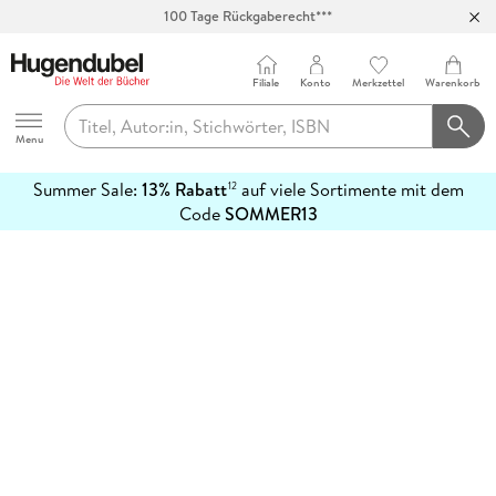
100 Tage Rückgaberecht***
Abholung in über 100 Filialen
Filiale
Konto
Merkzettel
Warenkorb
Hugendubel
Menu
Summer Sale:
13% Rabatt
auf viele Sortimente mit dem
12
mehr
Code
SOMMER13
erfahren