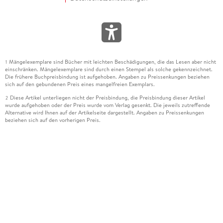
Mängelexemplare sind Bücher mit leichten Beschädigungen, die das Lesen aber nicht
1
einschränken. Mängelexemplare sind durch einen Stempel als solche gekennzeichnet.
Die frühere Buchpreisbindung ist aufgehoben. Angaben zu Preissenkungen beziehen
sich auf den gebundenen Preis eines mangelfreien Exemplars.
Diese Artikel unterliegen nicht der Preisbindung, die Preisbindung dieser Artikel
2
wurde aufgehoben oder der Preis wurde vom Verlag gesenkt. Die jeweils zutreffende
Alternative wird Ihnen auf der Artikelseite dargestellt. Angaben zu Preissenkungen
beziehen sich auf den vorherigen Preis.
Durch Öffnen der Leseprobe willigen Sie ein, dass Daten an den Anbieter der
3
Leseprobe übermittelt werden.
Der gebundene Preis dieses Artikels wird nach Ablauf des auf der Artikelseite
4
dargestellten Datums vom Verlag angehoben.
Der Preisvergleich bezieht sich auf die unverbindliche Preisempfehlung (UVP) des
5
Herstellers.
Der gebundene Preis dieses Artikels wurde vom Verlag gesenkt. Angaben zu
6
Preissenkungen beziehen sich auf den vorherigen Preis.
Die Preisbindung dieses Artikels wurde aufgehoben. Angaben zu Preissenkungen
7