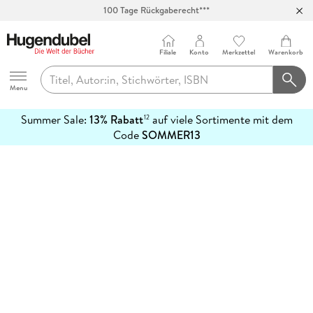
100 Tage Rückgaberecht***
Abholung in über 100 Filialen
Filiale
Konto
Merkzettel
Warenkorb
Hugendubel
Menu
Summer Sale:
13% Rabatt
auf viele Sortimente mit dem
12
mehr
Code
SOMMER13
erfahren