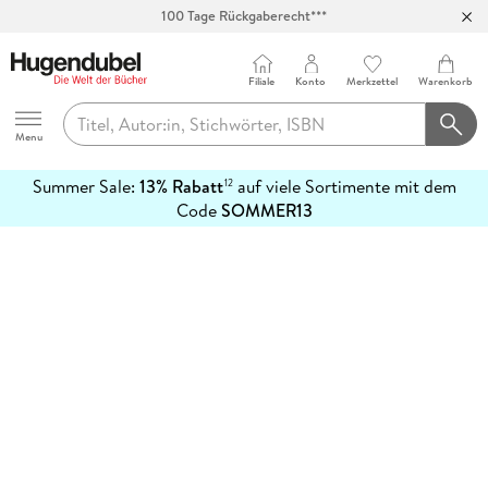
100 Tage Rückgaberecht***
Abholung in über 100 Filialen
Filiale
Konto
Merkzettel
Warenkorb
Hugendubel
Menu
Summer Sale:
13% Rabatt
auf viele Sortimente mit dem
12
mehr
Code
SOMMER13
erfahren