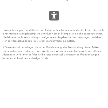
Mängelexemplare sind Bücher mit leichten Beschädigungen, die das Lesen aber nicht
1
einschränken. Mängelexemplare sind durch einen Stempel als solche gekennzeichnet.
Die frühere Buchpreisbindung ist aufgehoben. Angaben zu Preissenkungen beziehen
sich auf den gebundenen Preis eines mangelfreien Exemplars.
Diese Artikel unterliegen nicht der Preisbindung, die Preisbindung dieser Artikel
2
wurde aufgehoben oder der Preis wurde vom Verlag gesenkt. Die jeweils zutreffende
Alternative wird Ihnen auf der Artikelseite dargestellt. Angaben zu Preissenkungen
beziehen sich auf den vorherigen Preis.
Durch Öffnen der Leseprobe willigen Sie ein, dass Daten an den Anbieter der
3
Leseprobe übermittelt werden.
Der gebundene Preis dieses Artikels wird nach Ablauf des auf der Artikelseite
4
dargestellten Datums vom Verlag angehoben.
Der Preisvergleich bezieht sich auf die unverbindliche Preisempfehlung (UVP) des
5
Herstellers.
Der gebundene Preis dieses Artikels wurde vom Verlag gesenkt. Angaben zu
6
Preissenkungen beziehen sich auf den vorherigen Preis.
Die Preisbindung dieses Artikels wurde aufgehoben. Angaben zu Preissenkungen
7