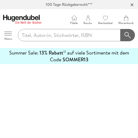
100 Tage Rückgaberecht***
Abholung in über 100 Filialen
Filiale
Konto
Merkzettel
Warenkorb
Hugendubel
Menu
Summer Sale:
13% Rabatt
auf viele Sortimente mit dem
12
mehr
Code
SOMMER13
erfahren