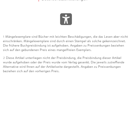
Mängelexemplare sind Bücher mit leichten Beschädigungen, die das Lesen aber nicht
1
einschränken. Mängelexemplare sind durch einen Stempel als solche gekennzeichnet.
Die frühere Buchpreisbindung ist aufgehoben. Angaben zu Preissenkungen beziehen
sich auf den gebundenen Preis eines mangelfreien Exemplars.
Diese Artikel unterliegen nicht der Preisbindung, die Preisbindung dieser Artikel
2
wurde aufgehoben oder der Preis wurde vom Verlag gesenkt. Die jeweils zutreffende
Alternative wird Ihnen auf der Artikelseite dargestellt. Angaben zu Preissenkungen
beziehen sich auf den vorherigen Preis.
Durch Öffnen der Leseprobe willigen Sie ein, dass Daten an den Anbieter der
3
Leseprobe übermittelt werden.
Der gebundene Preis dieses Artikels wird nach Ablauf des auf der Artikelseite
4
dargestellten Datums vom Verlag angehoben.
Der Preisvergleich bezieht sich auf die unverbindliche Preisempfehlung (UVP) des
5
Herstellers.
Der gebundene Preis dieses Artikels wurde vom Verlag gesenkt. Angaben zu
6
Preissenkungen beziehen sich auf den vorherigen Preis.
Die Preisbindung dieses Artikels wurde aufgehoben. Angaben zu Preissenkungen
7