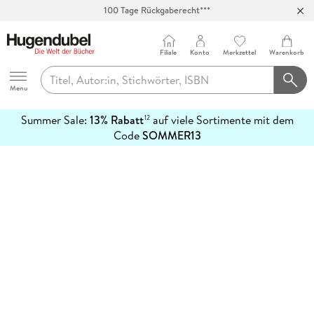
100 Tage Rückgaberecht***
Abholung in über 100 Filialen
Filiale
Konto
Merkzettel
Warenkorb
Hugendubel
Menu
Summer Sale:
13% Rabatt
auf viele Sortimente mit dem
12
mehr
Code
SOMMER13
erfahren