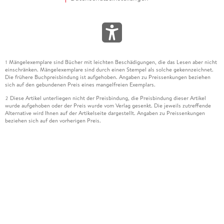
Mängelexemplare sind Bücher mit leichten Beschädigungen, die das Lesen aber nicht
1
einschränken. Mängelexemplare sind durch einen Stempel als solche gekennzeichnet.
Die frühere Buchpreisbindung ist aufgehoben. Angaben zu Preissenkungen beziehen
sich auf den gebundenen Preis eines mangelfreien Exemplars.
Diese Artikel unterliegen nicht der Preisbindung, die Preisbindung dieser Artikel
2
wurde aufgehoben oder der Preis wurde vom Verlag gesenkt. Die jeweils zutreffende
Alternative wird Ihnen auf der Artikelseite dargestellt. Angaben zu Preissenkungen
beziehen sich auf den vorherigen Preis.
Durch Öffnen der Leseprobe willigen Sie ein, dass Daten an den Anbieter der
3
Leseprobe übermittelt werden.
Der gebundene Preis dieses Artikels wird nach Ablauf des auf der Artikelseite
4
dargestellten Datums vom Verlag angehoben.
Der Preisvergleich bezieht sich auf die unverbindliche Preisempfehlung (UVP) des
5
Herstellers.
Der gebundene Preis dieses Artikels wurde vom Verlag gesenkt. Angaben zu
6
Preissenkungen beziehen sich auf den vorherigen Preis.
Die Preisbindung dieses Artikels wurde aufgehoben. Angaben zu Preissenkungen
7