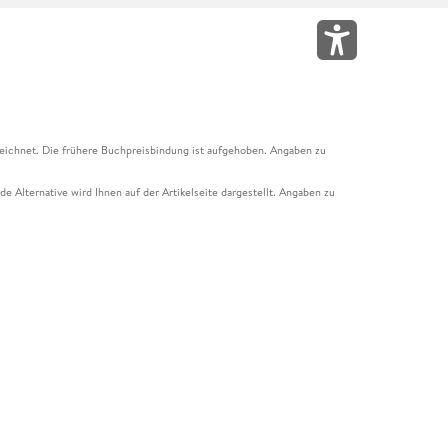
eichnet. Die frühere Buchpreisbindung ist aufgehoben. Angaben zu
e Alternative wird Ihnen auf der Artikelseite dargestellt. Angaben zu
ur Abholung mit Zahlung in der Filiale möglich. Der Gutschein ist nicht
t und das Hugendubel Hörbuch Abo. Der Gutschein ist nicht mit anderen