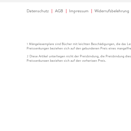
Datenschutz
AGB
Impressum
Widerrufsbelehrung
Mängelexemplare sind Bücher mit leichten Beschädigungen, die das Les
1
Preissenkungen beziehen sich auf den gebundenen Preis eines mangelfre
Diese Artikel unterliegen nicht der Preisbindung, die Preisbindung die
2
Preissenkungen beziehen sich auf den vorherigen Preis.
Durch Öffnen der Leseprobe willigen Sie ein, dass Daten an den Anbie
3
Der gebundene Preis dieses Artikels wird nach Ablauf des auf der Arti
4
Der Preisvergleich bezieht sich auf die unverbindliche Preisempfehlun
5
Der gebundene Preis dieses Artikels wurde vom Verlag gesenkt. Angabe
6
Die Preisbindung dieses Artikels wurde aufgehoben. Angaben zu Preis
7
Der gebundene Preis dieses Artikels wird nach Ablauf des auf der Arti
8
Ihr Gutschein SOMMER13 gilt bis einschließlich 10.08.2026. Sie könne
12
gültig für gesetzlich preisgebundene Artikel (deutschsprachige Bücher 
Gutscheinen und Geschenkkarten kombinierbar. Eine Barauszahlung ist ni