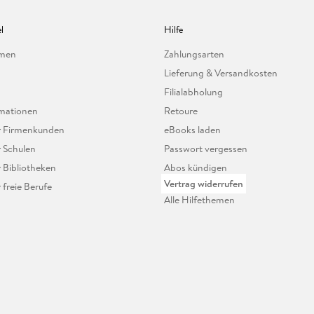
l
Hilfe
hmen
Zahlungsarten
Lieferung & Versandkosten
Filialabholung
mationen
Retoure
ür Firmenkunden
eBooks laden
r Schulen
Passwort vergessen
r Bibliotheken
Abos kündigen
Vertrag widerrufen
r freie Berufe
Alle Hilfethemen