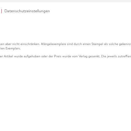
Datenschutzeinstellungen
en aber nicht einschränken. Mängelexemplare sind durch einen Stempel als solche gekennz
ien Exemplars.
ser Artikel wurde aufgehoben oder der Preis wurde vom Verlag gesenkt. Die jeweils zutreffend
ter der Leseprobe übermittelt werden.
kelseite dargestellten Datums vom Verlag angehoben.
g (UVP) des Herstellers.
n zu Preissenkungen beziehen sich auf den vorherigen Preis.
senkungen beziehen sich auf den letzten gebundenen Preis.
kelseite dargestellten Datums vom Verlag angehoben.
n den Gutschein ausschließlich online einlösen unter www.hugendubel.de. Keine Bestellung z
und eBooks) sowie für preisgebundene Kalender, tolino shine (4016621130466), tolino selec
cht möglich. Ein Weiterverkauf und der Handel des Gutscheincodes sind nicht gestattet.