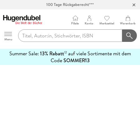
100 Tage Rückgaberecht***
Abholung in über 100 Filialen
Filiale
Konto
Merkzettel
Warenkorb
Hugendubel
Menu
Summer Sale:
13% Rabatt
auf viele Sortimente mit dem
12
mehr
Code
SOMMER13
erfahren