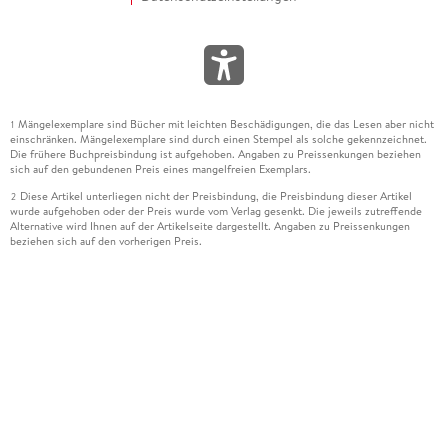
Mängelexemplare sind Bücher mit leichten Beschädigungen, die das Lesen aber nicht
1
einschränken. Mängelexemplare sind durch einen Stempel als solche gekennzeichnet.
Die frühere Buchpreisbindung ist aufgehoben. Angaben zu Preissenkungen beziehen
sich auf den gebundenen Preis eines mangelfreien Exemplars.
Diese Artikel unterliegen nicht der Preisbindung, die Preisbindung dieser Artikel
2
wurde aufgehoben oder der Preis wurde vom Verlag gesenkt. Die jeweils zutreffende
Alternative wird Ihnen auf der Artikelseite dargestellt. Angaben zu Preissenkungen
beziehen sich auf den vorherigen Preis.
Durch Öffnen der Leseprobe willigen Sie ein, dass Daten an den Anbieter der
3
Leseprobe übermittelt werden.
Der gebundene Preis dieses Artikels wird nach Ablauf des auf der Artikelseite
4
dargestellten Datums vom Verlag angehoben.
Der Preisvergleich bezieht sich auf die unverbindliche Preisempfehlung (UVP) des
5
Herstellers.
Der gebundene Preis dieses Artikels wurde vom Verlag gesenkt. Angaben zu
6
Preissenkungen beziehen sich auf den vorherigen Preis.
Die Preisbindung dieses Artikels wurde aufgehoben. Angaben zu Preissenkungen
7