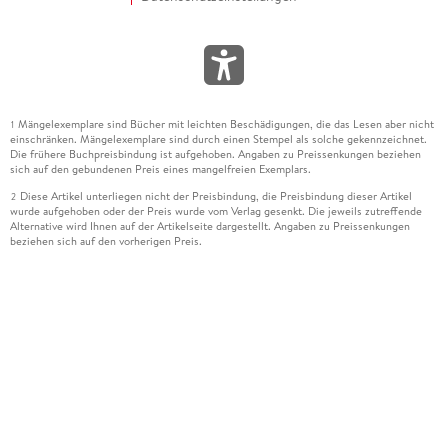
Mängelexemplare sind Bücher mit leichten Beschädigungen, die das Lesen aber nicht
1
einschränken. Mängelexemplare sind durch einen Stempel als solche gekennzeichnet.
Die frühere Buchpreisbindung ist aufgehoben. Angaben zu Preissenkungen beziehen
sich auf den gebundenen Preis eines mangelfreien Exemplars.
Diese Artikel unterliegen nicht der Preisbindung, die Preisbindung dieser Artikel
2
wurde aufgehoben oder der Preis wurde vom Verlag gesenkt. Die jeweils zutreffende
Alternative wird Ihnen auf der Artikelseite dargestellt. Angaben zu Preissenkungen
beziehen sich auf den vorherigen Preis.
Durch Öffnen der Leseprobe willigen Sie ein, dass Daten an den Anbieter der
3
Leseprobe übermittelt werden.
Der gebundene Preis dieses Artikels wird nach Ablauf des auf der Artikelseite
4
dargestellten Datums vom Verlag angehoben.
Der Preisvergleich bezieht sich auf die unverbindliche Preisempfehlung (UVP) des
5
Herstellers.
Der gebundene Preis dieses Artikels wurde vom Verlag gesenkt. Angaben zu
6
Preissenkungen beziehen sich auf den vorherigen Preis.
Die Preisbindung dieses Artikels wurde aufgehoben. Angaben zu Preissenkungen
7