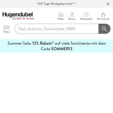
100 Tage Rückgaberecht***
Abholung in über 100 Filialen
Filiale
Konto
Merkzettel
Warenkorb
Hugendubel
Menu
Summer Sale:
13% Rabatt
auf viele Sortimente mit dem
12
mehr
Code
SOMMER13
erfahren