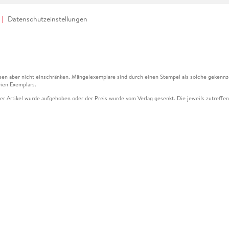
Datenschutzeinstellungen
en aber nicht einschränken. Mängelexemplare sind durch einen Stempel als solche gekennz
ien Exemplars.
ser Artikel wurde aufgehoben oder der Preis wurde vom Verlag gesenkt. Die jeweils zutreffend
ter der Leseprobe übermittelt werden.
kelseite dargestellten Datums vom Verlag angehoben.
g (UVP) des Herstellers.
n zu Preissenkungen beziehen sich auf den vorherigen Preis.
senkungen beziehen sich auf den letzten gebundenen Preis.
kelseite dargestellten Datums vom Verlag angehoben.
n den Gutschein ausschließlich online einlösen unter www.hugendubel.de. Keine Bestellung z
und eBooks) sowie für preisgebundene Kalender, tolino shine (4016621130466), tolino selec
cht möglich. Ein Weiterverkauf und der Handel des Gutscheincodes sind nicht gestattet.