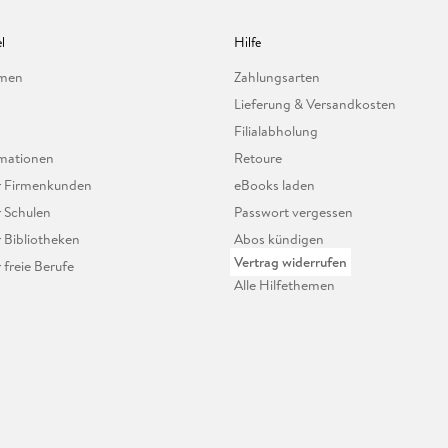
l
Hilfe
hmen
Zahlungsarten
Lieferung & Versandkosten
Filialabholung
mationen
Retoure
ür Firmenkunden
eBooks laden
r Schulen
Passwort vergessen
r Bibliotheken
Abos kündigen
Vertrag widerrufen
r freie Berufe
Alle Hilfethemen