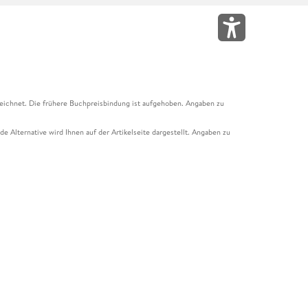
eichnet. Die frühere Buchpreisbindung ist aufgehoben. Angaben zu
e Alternative wird Ihnen auf der Artikelseite dargestellt. Angaben zu
ur Abholung mit Zahlung in der Filiale möglich. Der Gutschein ist nicht
t und das Hugendubel Hörbuch Abo. Der Gutschein ist nicht mit anderen