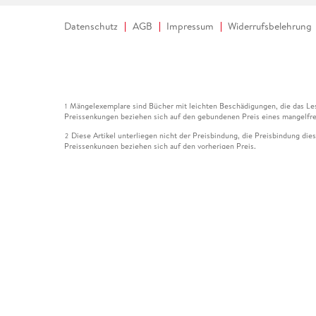
Datenschutz
AGB
Impressum
Widerrufsbelehrung
Mängelexemplare sind Bücher mit leichten Beschädigungen, die das Les
1
Preissenkungen beziehen sich auf den gebundenen Preis eines mangelfre
Diese Artikel unterliegen nicht der Preisbindung, die Preisbindung die
2
Preissenkungen beziehen sich auf den vorherigen Preis.
Durch Öffnen der Leseprobe willigen Sie ein, dass Daten an den Anbie
3
Der gebundene Preis dieses Artikels wird nach Ablauf des auf der Arti
4
Der Preisvergleich bezieht sich auf die unverbindliche Preisempfehlun
5
Der gebundene Preis dieses Artikels wurde vom Verlag gesenkt. Angabe
6
Die Preisbindung dieses Artikels wurde aufgehoben. Angaben zu Preis
7
Der gebundene Preis dieses Artikels wird nach Ablauf des auf der Arti
8
Ihr Gutschein SOMMER13 gilt bis einschließlich 10.08.2026. Sie könne
12
gültig für gesetzlich preisgebundene Artikel (deutschsprachige Bücher 
Gutscheinen und Geschenkkarten kombinierbar. Eine Barauszahlung ist ni