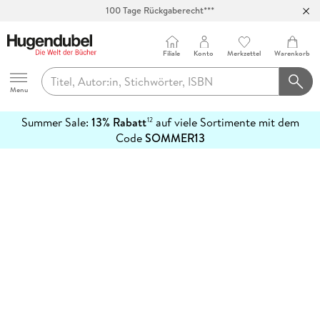
100 Tage Rückgaberecht***
Abholung in über 100 Filialen
Filiale
Konto
Merkzettel
Warenkorb
Hugendubel
Menu
Summer Sale:
13% Rabatt
auf viele Sortimente mit dem
12
mehr
Code
SOMMER13
erfahren