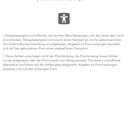
Mängelexemplare sind Bücher mit leichten Beschädigungen, die das Lesen aber nicht
1
einschränken. Mängelexemplare sind durch einen Stempel als solche gekennzeichnet.
Die frühere Buchpreisbindung ist aufgehoben. Angaben zu Preissenkungen beziehen
sich auf den gebundenen Preis eines mangelfreien Exemplars.
Diese Artikel unterliegen nicht der Preisbindung, die Preisbindung dieser Artikel
2
wurde aufgehoben oder der Preis wurde vom Verlag gesenkt. Die jeweils zutreffende
Alternative wird Ihnen auf der Artikelseite dargestellt. Angaben zu Preissenkungen
beziehen sich auf den vorherigen Preis.
Durch Öffnen der Leseprobe willigen Sie ein, dass Daten an den Anbieter der
3
Leseprobe übermittelt werden.
Der gebundene Preis dieses Artikels wird nach Ablauf des auf der Artikelseite
4
dargestellten Datums vom Verlag angehoben.
Der Preisvergleich bezieht sich auf die unverbindliche Preisempfehlung (UVP) des
5
Herstellers.
Der gebundene Preis dieses Artikels wurde vom Verlag gesenkt. Angaben zu
6
Preissenkungen beziehen sich auf den vorherigen Preis.
Die Preisbindung dieses Artikels wurde aufgehoben. Angaben zu Preissenkungen
7