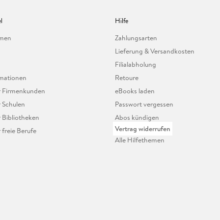
l
Hilfe
hmen
Zahlungsarten
Lieferung & Versandkosten
Filialabholung
mationen
Retoure
ür Firmenkunden
eBooks laden
r Schulen
Passwort vergessen
r Bibliotheken
Abos kündigen
Vertrag widerrufen
r freie Berufe
Alle Hilfethemen