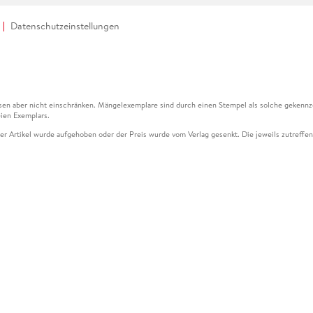
Datenschutzeinstellungen
en aber nicht einschränken. Mängelexemplare sind durch einen Stempel als solche gekennz
ien Exemplars.
ser Artikel wurde aufgehoben oder der Preis wurde vom Verlag gesenkt. Die jeweils zutreffend
ter der Leseprobe übermittelt werden.
kelseite dargestellten Datums vom Verlag angehoben.
g (UVP) des Herstellers.
n zu Preissenkungen beziehen sich auf den vorherigen Preis.
senkungen beziehen sich auf den letzten gebundenen Preis.
kelseite dargestellten Datums vom Verlag angehoben.
n den Gutschein ausschließlich online einlösen unter www.hugendubel.de. Keine Bestellung z
und eBooks) sowie für preisgebundene Kalender, tolino shine (4016621130466), tolino selec
cht möglich. Ein Weiterverkauf und der Handel des Gutscheincodes sind nicht gestattet.