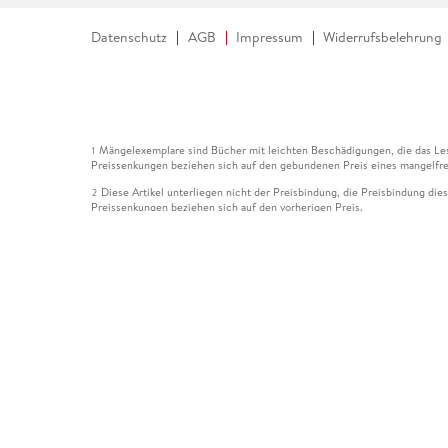
Datenschutz
AGB
Impressum
Widerrufsbelehrung
Mängelexemplare sind Bücher mit leichten Beschädigungen, die das Les
1
Preissenkungen beziehen sich auf den gebundenen Preis eines mangelfre
Diese Artikel unterliegen nicht der Preisbindung, die Preisbindung die
2
Preissenkungen beziehen sich auf den vorherigen Preis.
Durch Öffnen der Leseprobe willigen Sie ein, dass Daten an den Anbie
3
Der gebundene Preis dieses Artikels wird nach Ablauf des auf der Arti
4
Der Preisvergleich bezieht sich auf die unverbindliche Preisempfehlun
5
Der gebundene Preis dieses Artikels wurde vom Verlag gesenkt. Angabe
6
Die Preisbindung dieses Artikels wurde aufgehoben. Angaben zu Preis
7
Der gebundene Preis dieses Artikels wird nach Ablauf des auf der Arti
8
Ihr Gutschein SOMMER13 gilt bis einschließlich 10.08.2026. Sie könne
12
gültig für gesetzlich preisgebundene Artikel (deutschsprachige Bücher 
Gutscheinen und Geschenkkarten kombinierbar. Eine Barauszahlung ist ni