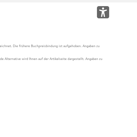
eichnet. Die frühere Buchpreisbindung ist aufgehoben. Angaben zu
e Alternative wird Ihnen auf der Artikelseite dargestellt. Angaben zu
ur Abholung mit Zahlung in der Filiale möglich. Der Gutschein ist nicht
t und das Hugendubel Hörbuch Abo. Der Gutschein ist nicht mit anderen