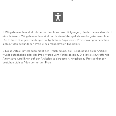
Mängelexemplare sind Bücher mit leichten Beschädigungen, die das Lesen aber nicht
1
einschränken. Mängelexemplare sind durch einen Stempel als solche gekennzeichnet.
Die frühere Buchpreisbindung ist aufgehoben. Angaben zu Preissenkungen beziehen
sich auf den gebundenen Preis eines mangelfreien Exemplars.
Diese Artikel unterliegen nicht der Preisbindung, die Preisbindung dieser Artikel
2
wurde aufgehoben oder der Preis wurde vom Verlag gesenkt. Die jeweils zutreffende
Alternative wird Ihnen auf der Artikelseite dargestellt. Angaben zu Preissenkungen
beziehen sich auf den vorherigen Preis.
Durch Öffnen der Leseprobe willigen Sie ein, dass Daten an den Anbieter der
3
Leseprobe übermittelt werden.
Der gebundene Preis dieses Artikels wird nach Ablauf des auf der Artikelseite
4
dargestellten Datums vom Verlag angehoben.
Der Preisvergleich bezieht sich auf die unverbindliche Preisempfehlung (UVP) des
5
Herstellers.
Der gebundene Preis dieses Artikels wurde vom Verlag gesenkt. Angaben zu
6
Preissenkungen beziehen sich auf den vorherigen Preis.
Die Preisbindung dieses Artikels wurde aufgehoben. Angaben zu Preissenkungen
7