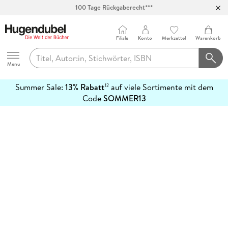
100 Tage Rückgaberecht***
Abholung in über 100 Filialen
Filiale
Konto
Merkzettel
Warenkorb
Hugendubel
Menu
Summer Sale:
13% Rabatt
auf viele Sortimente mit dem
12
mehr
Code
SOMMER13
erfahren