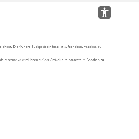
eichnet. Die frühere Buchpreisbindung ist aufgehoben. Angaben zu
e Alternative wird Ihnen auf der Artikelseite dargestellt. Angaben zu
ur Abholung mit Zahlung in der Filiale möglich. Der Gutschein ist nicht
t und das Hugendubel Hörbuch Abo. Der Gutschein ist nicht mit anderen