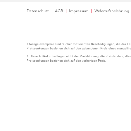
Datenschutz
AGB
Impressum
Widerrufsbelehrung
Mängelexemplare sind Bücher mit leichten Beschädigungen, die das Les
1
Preissenkungen beziehen sich auf den gebundenen Preis eines mangelfre
Diese Artikel unterliegen nicht der Preisbindung, die Preisbindung die
2
Preissenkungen beziehen sich auf den vorherigen Preis.
Durch Öffnen der Leseprobe willigen Sie ein, dass Daten an den Anbie
3
Der gebundene Preis dieses Artikels wird nach Ablauf des auf der Arti
4
Der Preisvergleich bezieht sich auf die unverbindliche Preisempfehlun
5
Der gebundene Preis dieses Artikels wurde vom Verlag gesenkt. Angabe
6
Die Preisbindung dieses Artikels wurde aufgehoben. Angaben zu Preis
7
Der gebundene Preis dieses Artikels wird nach Ablauf des auf der Arti
8
Ihr Gutschein SOMMER13 gilt bis einschließlich 10.08.2026. Sie könne
12
gültig für gesetzlich preisgebundene Artikel (deutschsprachige Bücher 
Gutscheinen und Geschenkkarten kombinierbar. Eine Barauszahlung ist ni