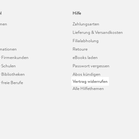
l
Hilfe
hmen
Zahlungsarten
Lieferung & Versandkosten
Filialabholung
mationen
Retoure
ür Firmenkunden
eBooks laden
r Schulen
Passwort vergessen
r Bibliotheken
Abos kündigen
Vertrag widerrufen
r freie Berufe
Alle Hilfethemen