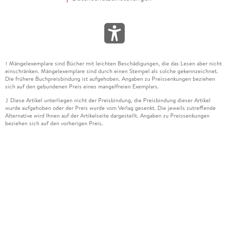
Mängelexemplare sind Bücher mit leichten Beschädigungen, die das Lesen aber nicht
1
einschränken. Mängelexemplare sind durch einen Stempel als solche gekennzeichnet.
Die frühere Buchpreisbindung ist aufgehoben. Angaben zu Preissenkungen beziehen
sich auf den gebundenen Preis eines mangelfreien Exemplars.
Diese Artikel unterliegen nicht der Preisbindung, die Preisbindung dieser Artikel
2
wurde aufgehoben oder der Preis wurde vom Verlag gesenkt. Die jeweils zutreffende
Alternative wird Ihnen auf der Artikelseite dargestellt. Angaben zu Preissenkungen
beziehen sich auf den vorherigen Preis.
Durch Öffnen der Leseprobe willigen Sie ein, dass Daten an den Anbieter der
3
Leseprobe übermittelt werden.
Der gebundene Preis dieses Artikels wird nach Ablauf des auf der Artikelseite
4
dargestellten Datums vom Verlag angehoben.
Der Preisvergleich bezieht sich auf die unverbindliche Preisempfehlung (UVP) des
5
Herstellers.
Der gebundene Preis dieses Artikels wurde vom Verlag gesenkt. Angaben zu
6
Preissenkungen beziehen sich auf den vorherigen Preis.
Die Preisbindung dieses Artikels wurde aufgehoben. Angaben zu Preissenkungen
7