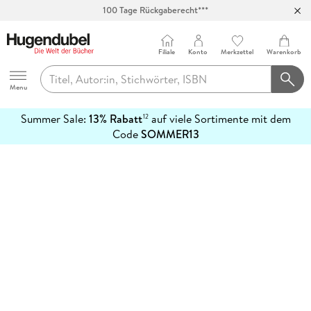
100 Tage Rückgaberecht***
Abholung in über 100 Filialen
Filiale
Konto
Merkzettel
Warenkorb
Hugendubel
Menu
Summer Sale:
13% Rabatt
auf viele Sortimente mit dem
12
mehr
Code
SOMMER13
erfahren