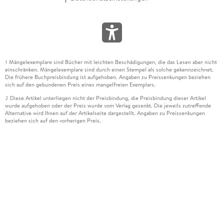
Mängelexemplare sind Bücher mit leichten Beschädigungen, die das Lesen aber nicht
1
einschränken. Mängelexemplare sind durch einen Stempel als solche gekennzeichnet.
Die frühere Buchpreisbindung ist aufgehoben. Angaben zu Preissenkungen beziehen
sich auf den gebundenen Preis eines mangelfreien Exemplars.
Diese Artikel unterliegen nicht der Preisbindung, die Preisbindung dieser Artikel
2
wurde aufgehoben oder der Preis wurde vom Verlag gesenkt. Die jeweils zutreffende
Alternative wird Ihnen auf der Artikelseite dargestellt. Angaben zu Preissenkungen
beziehen sich auf den vorherigen Preis.
Durch Öffnen der Leseprobe willigen Sie ein, dass Daten an den Anbieter der
3
Leseprobe übermittelt werden.
Der gebundene Preis dieses Artikels wird nach Ablauf des auf der Artikelseite
4
dargestellten Datums vom Verlag angehoben.
Der Preisvergleich bezieht sich auf die unverbindliche Preisempfehlung (UVP) des
5
Herstellers.
Der gebundene Preis dieses Artikels wurde vom Verlag gesenkt. Angaben zu
6
Preissenkungen beziehen sich auf den vorherigen Preis.
Die Preisbindung dieses Artikels wurde aufgehoben. Angaben zu Preissenkungen
7