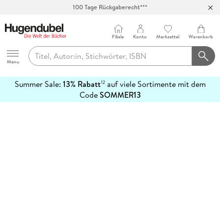
100 Tage Rückgaberecht***
Abholung in über 100 Filialen
Filiale
Konto
Merkzettel
Warenkorb
Hugendubel
Menu
Summer Sale:
13% Rabatt
auf viele Sortimente mit dem
12
mehr
Code
SOMMER13
erfahren