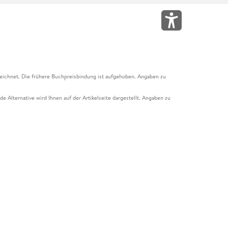
eichnet. Die frühere Buchpreisbindung ist aufgehoben. Angaben zu
e Alternative wird Ihnen auf der Artikelseite dargestellt. Angaben zu
ur Abholung mit Zahlung in der Filiale möglich. Der Gutschein ist nicht
t und das Hugendubel Hörbuch Abo. Der Gutschein ist nicht mit anderen