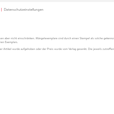
Datenschutzeinstellungen
en aber nicht einschränken. Mängelexemplare sind durch einen Stempel als solche gekennz
ien Exemplars.
ser Artikel wurde aufgehoben oder der Preis wurde vom Verlag gesenkt. Die jeweils zutreffend
ter der Leseprobe übermittelt werden.
kelseite dargestellten Datums vom Verlag angehoben.
g (UVP) des Herstellers.
n zu Preissenkungen beziehen sich auf den vorherigen Preis.
senkungen beziehen sich auf den letzten gebundenen Preis.
kelseite dargestellten Datums vom Verlag angehoben.
n den Gutschein ausschließlich online einlösen unter www.hugendubel.de. Keine Bestellung z
und eBooks) sowie für preisgebundene Kalender, tolino shine (4016621130466), tolino selec
cht möglich. Ein Weiterverkauf und der Handel des Gutscheincodes sind nicht gestattet.