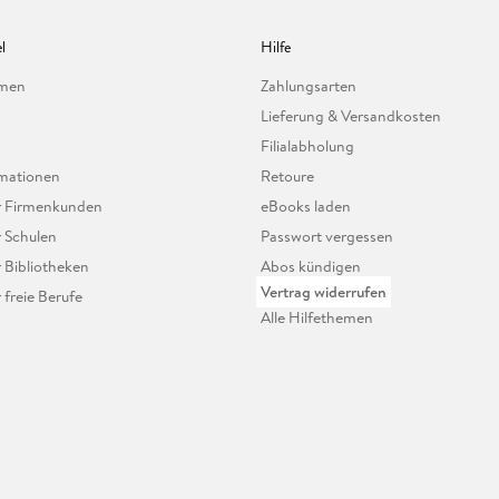
l
Hilfe
hmen
Zahlungsarten
Lieferung & Versandkosten
Filialabholung
mationen
Retoure
ür Firmenkunden
eBooks laden
r Schulen
Passwort vergessen
r Bibliotheken
Abos kündigen
Vertrag widerrufen
r freie Berufe
Alle Hilfethemen