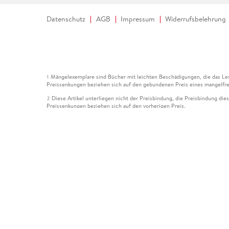
Datenschutz
AGB
Impressum
Widerrufsbelehrung
Mängelexemplare sind Bücher mit leichten Beschädigungen, die das Les
1
Preissenkungen beziehen sich auf den gebundenen Preis eines mangelfre
Diese Artikel unterliegen nicht der Preisbindung, die Preisbindung die
2
Preissenkungen beziehen sich auf den vorherigen Preis.
Durch Öffnen der Leseprobe willigen Sie ein, dass Daten an den Anbie
3
Der gebundene Preis dieses Artikels wird nach Ablauf des auf der Arti
4
Der Preisvergleich bezieht sich auf die unverbindliche Preisempfehlun
5
Der gebundene Preis dieses Artikels wurde vom Verlag gesenkt. Angabe
6
Die Preisbindung dieses Artikels wurde aufgehoben. Angaben zu Preis
7
Der gebundene Preis dieses Artikels wird nach Ablauf des auf der Arti
8
Ihr Gutschein SOMMER13 gilt bis einschließlich 10.08.2026. Sie könne
12
gültig für gesetzlich preisgebundene Artikel (deutschsprachige Bücher 
Gutscheinen und Geschenkkarten kombinierbar. Eine Barauszahlung ist ni