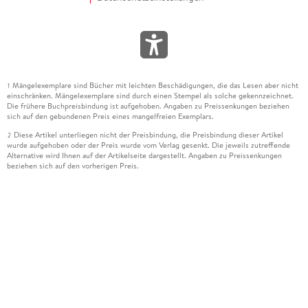
Mängelexemplare sind Bücher mit leichten Beschädigungen, die das Lesen aber nicht
1
einschränken. Mängelexemplare sind durch einen Stempel als solche gekennzeichnet.
Die frühere Buchpreisbindung ist aufgehoben. Angaben zu Preissenkungen beziehen
sich auf den gebundenen Preis eines mangelfreien Exemplars.
Diese Artikel unterliegen nicht der Preisbindung, die Preisbindung dieser Artikel
2
wurde aufgehoben oder der Preis wurde vom Verlag gesenkt. Die jeweils zutreffende
Alternative wird Ihnen auf der Artikelseite dargestellt. Angaben zu Preissenkungen
beziehen sich auf den vorherigen Preis.
Durch Öffnen der Leseprobe willigen Sie ein, dass Daten an den Anbieter der
3
Leseprobe übermittelt werden.
Der gebundene Preis dieses Artikels wird nach Ablauf des auf der Artikelseite
4
dargestellten Datums vom Verlag angehoben.
Der Preisvergleich bezieht sich auf die unverbindliche Preisempfehlung (UVP) des
5
Herstellers.
Der gebundene Preis dieses Artikels wurde vom Verlag gesenkt. Angaben zu
6
Preissenkungen beziehen sich auf den vorherigen Preis.
Die Preisbindung dieses Artikels wurde aufgehoben. Angaben zu Preissenkungen
7