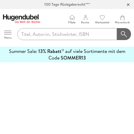
100 Tage Rückgaberecht***
Abholung in über 100 Filialen
Filiale
Konto
Merkzettel
Warenkorb
Hugendubel
Menu
Summer Sale:
13% Rabatt
auf viele Sortimente mit dem
12
mehr
Code
SOMMER13
erfahren