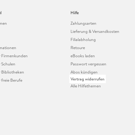
l
Hilfe
hmen
Zahlungsarten
Lieferung & Versandkosten
Filialabholung
mationen
Retoure
ür Firmenkunden
eBooks laden
r Schulen
Passwort vergessen
r Bibliotheken
Abos kündigen
Vertrag widerrufen
r freie Berufe
Alle Hilfethemen