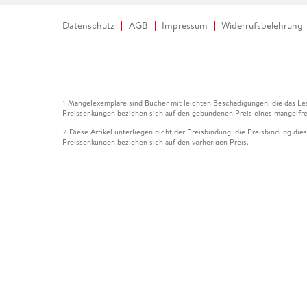
Datenschutz
AGB
Impressum
Widerrufsbelehrung
Mängelexemplare sind Bücher mit leichten Beschädigungen, die das Les
1
Preissenkungen beziehen sich auf den gebundenen Preis eines mangelfre
Diese Artikel unterliegen nicht der Preisbindung, die Preisbindung die
2
Preissenkungen beziehen sich auf den vorherigen Preis.
Durch Öffnen der Leseprobe willigen Sie ein, dass Daten an den Anbie
3
Der gebundene Preis dieses Artikels wird nach Ablauf des auf der Arti
4
Der Preisvergleich bezieht sich auf die unverbindliche Preisempfehlun
5
Der gebundene Preis dieses Artikels wurde vom Verlag gesenkt. Angabe
6
Die Preisbindung dieses Artikels wurde aufgehoben. Angaben zu Preis
7
Der gebundene Preis dieses Artikels wird nach Ablauf des auf der Arti
8
Ihr Gutschein SOMMER13 gilt bis einschließlich 10.08.2026. Sie könne
12
gültig für gesetzlich preisgebundene Artikel (deutschsprachige Bücher 
Gutscheinen und Geschenkkarten kombinierbar. Eine Barauszahlung ist ni