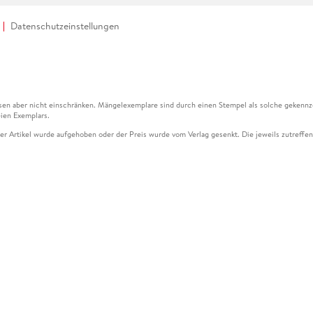
Datenschutzeinstellungen
en aber nicht einschränken. Mängelexemplare sind durch einen Stempel als solche gekennz
ien Exemplars.
ser Artikel wurde aufgehoben oder der Preis wurde vom Verlag gesenkt. Die jeweils zutreffend
ter der Leseprobe übermittelt werden.
kelseite dargestellten Datums vom Verlag angehoben.
g (UVP) des Herstellers.
n zu Preissenkungen beziehen sich auf den vorherigen Preis.
senkungen beziehen sich auf den letzten gebundenen Preis.
kelseite dargestellten Datums vom Verlag angehoben.
n den Gutschein ausschließlich online einlösen unter www.hugendubel.de. Keine Bestellung z
und eBooks) sowie für preisgebundene Kalender, tolino shine (4016621130466), tolino selec
cht möglich. Ein Weiterverkauf und der Handel des Gutscheincodes sind nicht gestattet.