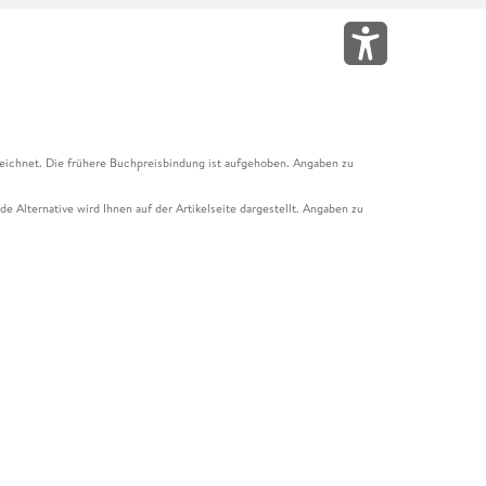
eichnet. Die frühere Buchpreisbindung ist aufgehoben. Angaben zu
e Alternative wird Ihnen auf der Artikelseite dargestellt. Angaben zu
ur Abholung mit Zahlung in der Filiale möglich. Der Gutschein ist nicht
t und das Hugendubel Hörbuch Abo. Der Gutschein ist nicht mit anderen