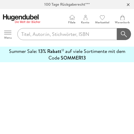
100 Tage Rückgaberecht***
Abholung in über 100 Filialen
Filiale
Konto
Merkzettel
Warenkorb
Hugendubel
Menu
Summer Sale:
13% Rabatt
auf viele Sortimente mit dem
12
mehr
Code
SOMMER13
erfahren