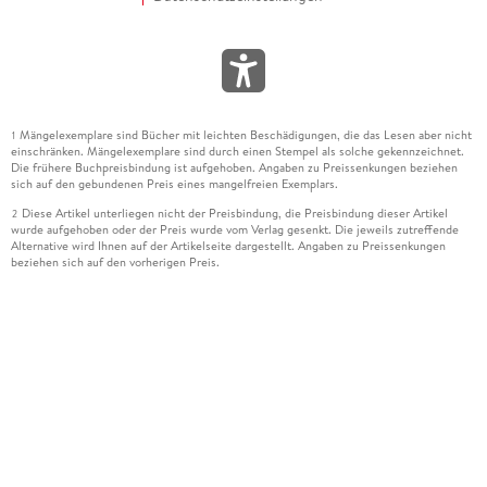
Mängelexemplare sind Bücher mit leichten Beschädigungen, die das Lesen aber nicht
1
einschränken. Mängelexemplare sind durch einen Stempel als solche gekennzeichnet.
Die frühere Buchpreisbindung ist aufgehoben. Angaben zu Preissenkungen beziehen
sich auf den gebundenen Preis eines mangelfreien Exemplars.
Diese Artikel unterliegen nicht der Preisbindung, die Preisbindung dieser Artikel
2
wurde aufgehoben oder der Preis wurde vom Verlag gesenkt. Die jeweils zutreffende
Alternative wird Ihnen auf der Artikelseite dargestellt. Angaben zu Preissenkungen
beziehen sich auf den vorherigen Preis.
Durch Öffnen der Leseprobe willigen Sie ein, dass Daten an den Anbieter der
3
Leseprobe übermittelt werden.
Der gebundene Preis dieses Artikels wird nach Ablauf des auf der Artikelseite
4
dargestellten Datums vom Verlag angehoben.
Der Preisvergleich bezieht sich auf die unverbindliche Preisempfehlung (UVP) des
5
Herstellers.
Der gebundene Preis dieses Artikels wurde vom Verlag gesenkt. Angaben zu
6
Preissenkungen beziehen sich auf den vorherigen Preis.
Die Preisbindung dieses Artikels wurde aufgehoben. Angaben zu Preissenkungen
7