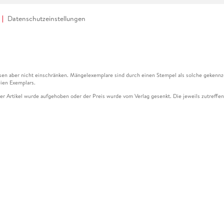
Datenschutzeinstellungen
en aber nicht einschränken. Mängelexemplare sind durch einen Stempel als solche gekennz
ien Exemplars.
ser Artikel wurde aufgehoben oder der Preis wurde vom Verlag gesenkt. Die jeweils zutreffend
ter der Leseprobe übermittelt werden.
kelseite dargestellten Datums vom Verlag angehoben.
g (UVP) des Herstellers.
n zu Preissenkungen beziehen sich auf den vorherigen Preis.
senkungen beziehen sich auf den letzten gebundenen Preis.
kelseite dargestellten Datums vom Verlag angehoben.
n den Gutschein ausschließlich online einlösen unter www.hugendubel.de. Keine Bestellung z
und eBooks) sowie für preisgebundene Kalender, tolino shine (4016621130466), tolino selec
cht möglich. Ein Weiterverkauf und der Handel des Gutscheincodes sind nicht gestattet.