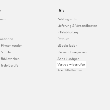
l
Hilfe
hmen
Zahlungsarten
Lieferung & Versandkosten
Filialabholung
mationen
Retoure
ür Firmenkunden
eBooks laden
r Schulen
Passwort vergessen
r Bibliotheken
Abos kündigen
Vertrag widerrufen
r freie Berufe
Alle Hilfethemen