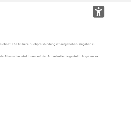
eichnet. Die frühere Buchpreisbindung ist aufgehoben. Angaben zu
e Alternative wird Ihnen auf der Artikelseite dargestellt. Angaben zu
ur Abholung mit Zahlung in der Filiale möglich. Der Gutschein ist nicht
t und das Hugendubel Hörbuch Abo. Der Gutschein ist nicht mit anderen