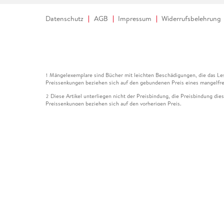
Datenschutz
AGB
Impressum
Widerrufsbelehrung
Mängelexemplare sind Bücher mit leichten Beschädigungen, die das Les
1
Preissenkungen beziehen sich auf den gebundenen Preis eines mangelfre
Diese Artikel unterliegen nicht der Preisbindung, die Preisbindung die
2
Preissenkungen beziehen sich auf den vorherigen Preis.
Durch Öffnen der Leseprobe willigen Sie ein, dass Daten an den Anbie
3
Der gebundene Preis dieses Artikels wird nach Ablauf des auf der Arti
4
Der Preisvergleich bezieht sich auf die unverbindliche Preisempfehlun
5
Der gebundene Preis dieses Artikels wurde vom Verlag gesenkt. Angabe
6
Die Preisbindung dieses Artikels wurde aufgehoben. Angaben zu Preis
7
Der gebundene Preis dieses Artikels wird nach Ablauf des auf der Arti
8
Ihr Gutschein SOMMER13 gilt bis einschließlich 10.08.2026. Sie könne
12
gültig für gesetzlich preisgebundene Artikel (deutschsprachige Bücher 
Gutscheinen und Geschenkkarten kombinierbar. Eine Barauszahlung ist ni