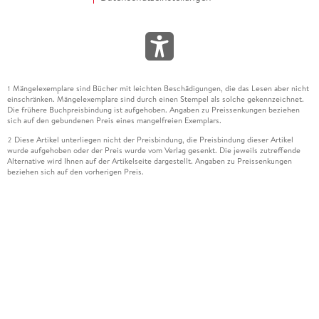
Mängelexemplare sind Bücher mit leichten Beschädigungen, die das Lesen aber nicht
1
einschränken. Mängelexemplare sind durch einen Stempel als solche gekennzeichnet.
Die frühere Buchpreisbindung ist aufgehoben. Angaben zu Preissenkungen beziehen
sich auf den gebundenen Preis eines mangelfreien Exemplars.
Diese Artikel unterliegen nicht der Preisbindung, die Preisbindung dieser Artikel
2
wurde aufgehoben oder der Preis wurde vom Verlag gesenkt. Die jeweils zutreffende
Alternative wird Ihnen auf der Artikelseite dargestellt. Angaben zu Preissenkungen
beziehen sich auf den vorherigen Preis.
Durch Öffnen der Leseprobe willigen Sie ein, dass Daten an den Anbieter der
3
Leseprobe übermittelt werden.
Der gebundene Preis dieses Artikels wird nach Ablauf des auf der Artikelseite
4
dargestellten Datums vom Verlag angehoben.
Der Preisvergleich bezieht sich auf die unverbindliche Preisempfehlung (UVP) des
5
Herstellers.
Der gebundene Preis dieses Artikels wurde vom Verlag gesenkt. Angaben zu
6
Preissenkungen beziehen sich auf den vorherigen Preis.
Die Preisbindung dieses Artikels wurde aufgehoben. Angaben zu Preissenkungen
7