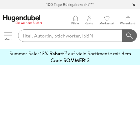
100 Tage Rückgaberecht***
Abholung in über 100 Filialen
Filiale
Konto
Merkzettel
Warenkorb
Hugendubel
Menu
Summer Sale:
13% Rabatt
auf viele Sortimente mit dem
12
mehr
Code
SOMMER13
erfahren