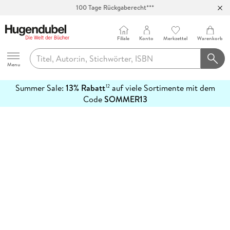
100 Tage Rückgaberecht***
Abholung in über 100 Filialen
Filiale
Konto
Merkzettel
Warenkorb
Hugendubel
Menu
Summer Sale:
13% Rabatt
auf viele Sortimente mit dem
12
mehr
Code
SOMMER13
erfahren