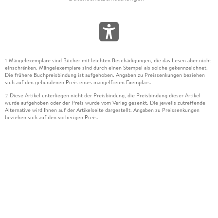
Mängelexemplare sind Bücher mit leichten Beschädigungen, die das Lesen aber nicht
1
einschränken. Mängelexemplare sind durch einen Stempel als solche gekennzeichnet.
Die frühere Buchpreisbindung ist aufgehoben. Angaben zu Preissenkungen beziehen
sich auf den gebundenen Preis eines mangelfreien Exemplars.
Diese Artikel unterliegen nicht der Preisbindung, die Preisbindung dieser Artikel
2
wurde aufgehoben oder der Preis wurde vom Verlag gesenkt. Die jeweils zutreffende
Alternative wird Ihnen auf der Artikelseite dargestellt. Angaben zu Preissenkungen
beziehen sich auf den vorherigen Preis.
Durch Öffnen der Leseprobe willigen Sie ein, dass Daten an den Anbieter der
3
Leseprobe übermittelt werden.
Der gebundene Preis dieses Artikels wird nach Ablauf des auf der Artikelseite
4
dargestellten Datums vom Verlag angehoben.
Der Preisvergleich bezieht sich auf die unverbindliche Preisempfehlung (UVP) des
5
Herstellers.
Der gebundene Preis dieses Artikels wurde vom Verlag gesenkt. Angaben zu
6
Preissenkungen beziehen sich auf den vorherigen Preis.
Die Preisbindung dieses Artikels wurde aufgehoben. Angaben zu Preissenkungen
7