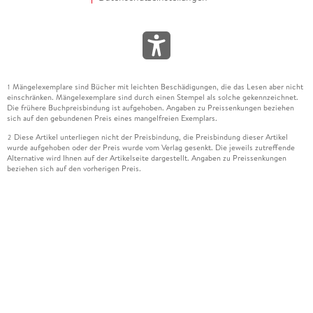
Mängelexemplare sind Bücher mit leichten Beschädigungen, die das Lesen aber nicht
1
einschränken. Mängelexemplare sind durch einen Stempel als solche gekennzeichnet.
Die frühere Buchpreisbindung ist aufgehoben. Angaben zu Preissenkungen beziehen
sich auf den gebundenen Preis eines mangelfreien Exemplars.
Diese Artikel unterliegen nicht der Preisbindung, die Preisbindung dieser Artikel
2
wurde aufgehoben oder der Preis wurde vom Verlag gesenkt. Die jeweils zutreffende
Alternative wird Ihnen auf der Artikelseite dargestellt. Angaben zu Preissenkungen
beziehen sich auf den vorherigen Preis.
Durch Öffnen der Leseprobe willigen Sie ein, dass Daten an den Anbieter der
3
Leseprobe übermittelt werden.
Der gebundene Preis dieses Artikels wird nach Ablauf des auf der Artikelseite
4
dargestellten Datums vom Verlag angehoben.
Der Preisvergleich bezieht sich auf die unverbindliche Preisempfehlung (UVP) des
5
Herstellers.
Der gebundene Preis dieses Artikels wurde vom Verlag gesenkt. Angaben zu
6
Preissenkungen beziehen sich auf den vorherigen Preis.
Die Preisbindung dieses Artikels wurde aufgehoben. Angaben zu Preissenkungen
7