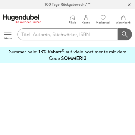
100 Tage Rückgaberecht***
Abholung in über 100 Filialen
Filiale
Konto
Merkzettel
Warenkorb
Hugendubel
Menu
Summer Sale:
13% Rabatt
auf viele Sortimente mit dem
12
mehr
Code
SOMMER13
erfahren