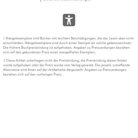
Mängelexemplare sind Bücher mit leichten Beschädigungen, die das Lesen aber nicht
1
einschränken. Mängelexemplare sind durch einen Stempel als solche gekennzeichnet.
Die frühere Buchpreisbindung ist aufgehoben. Angaben zu Preissenkungen beziehen
sich auf den gebundenen Preis eines mangelfreien Exemplars.
Diese Artikel unterliegen nicht der Preisbindung, die Preisbindung dieser Artikel
2
wurde aufgehoben oder der Preis wurde vom Verlag gesenkt. Die jeweils zutreffende
Alternative wird Ihnen auf der Artikelseite dargestellt. Angaben zu Preissenkungen
beziehen sich auf den vorherigen Preis.
Durch Öffnen der Leseprobe willigen Sie ein, dass Daten an den Anbieter der
3
Leseprobe übermittelt werden.
Der gebundene Preis dieses Artikels wird nach Ablauf des auf der Artikelseite
4
dargestellten Datums vom Verlag angehoben.
Der Preisvergleich bezieht sich auf die unverbindliche Preisempfehlung (UVP) des
5
Herstellers.
Der gebundene Preis dieses Artikels wurde vom Verlag gesenkt. Angaben zu
6
Preissenkungen beziehen sich auf den vorherigen Preis.
Die Preisbindung dieses Artikels wurde aufgehoben. Angaben zu Preissenkungen
7