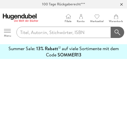
100 Tage Rückgaberecht***
Abholung in über 100 Filialen
Filiale
Konto
Merkzettel
Warenkorb
Hugendubel
Menu
Summer Sale:
13% Rabatt
auf viele Sortimente mit dem
12
mehr
Code
SOMMER13
erfahren