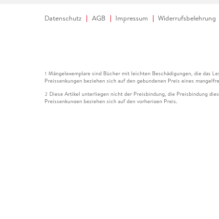
Datenschutz
AGB
Impressum
Widerrufsbelehrung
Mängelexemplare sind Bücher mit leichten Beschädigungen, die das Les
1
Preissenkungen beziehen sich auf den gebundenen Preis eines mangelfre
Diese Artikel unterliegen nicht der Preisbindung, die Preisbindung die
2
Preissenkungen beziehen sich auf den vorherigen Preis.
Durch Öffnen der Leseprobe willigen Sie ein, dass Daten an den Anbie
3
Der gebundene Preis dieses Artikels wird nach Ablauf des auf der Arti
4
Der Preisvergleich bezieht sich auf die unverbindliche Preisempfehlun
5
Der gebundene Preis dieses Artikels wurde vom Verlag gesenkt. Angabe
6
Die Preisbindung dieses Artikels wurde aufgehoben. Angaben zu Preis
7
Der gebundene Preis dieses Artikels wird nach Ablauf des auf der Arti
8
Ihr Gutschein SOMMER13 gilt bis einschließlich 10.08.2026. Sie könne
12
gültig für gesetzlich preisgebundene Artikel (deutschsprachige Bücher 
Gutscheinen und Geschenkkarten kombinierbar. Eine Barauszahlung ist ni