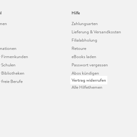
l
Hilfe
hmen
Zahlungsarten
Lieferung & Versandkosten
Filialabholung
mationen
Retoure
ür Firmenkunden
eBooks laden
r Schulen
Passwort vergessen
r Bibliotheken
Abos kündigen
Vertrag widerrufen
r freie Berufe
Alle Hilfethemen