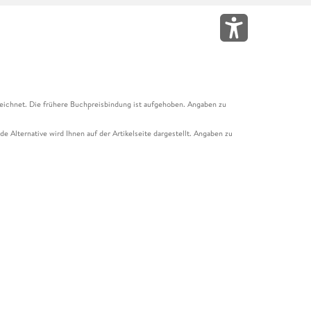
eichnet. Die frühere Buchpreisbindung ist aufgehoben. Angaben zu
e Alternative wird Ihnen auf der Artikelseite dargestellt. Angaben zu
ur Abholung mit Zahlung in der Filiale möglich. Der Gutschein ist nicht
t und das Hugendubel Hörbuch Abo. Der Gutschein ist nicht mit anderen