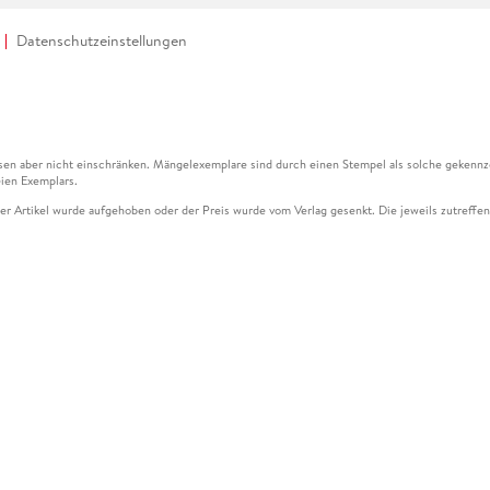
Datenschutzeinstellungen
en aber nicht einschränken. Mängelexemplare sind durch einen Stempel als solche gekennz
ien Exemplars.
ser Artikel wurde aufgehoben oder der Preis wurde vom Verlag gesenkt. Die jeweils zutreffend
ter der Leseprobe übermittelt werden.
kelseite dargestellten Datums vom Verlag angehoben.
g (UVP) des Herstellers.
n zu Preissenkungen beziehen sich auf den vorherigen Preis.
senkungen beziehen sich auf den letzten gebundenen Preis.
kelseite dargestellten Datums vom Verlag angehoben.
n den Gutschein ausschließlich online einlösen unter www.hugendubel.de. Keine Bestellung z
und eBooks) sowie für preisgebundene Kalender, tolino shine (4016621130466), tolino selec
cht möglich. Ein Weiterverkauf und der Handel des Gutscheincodes sind nicht gestattet.