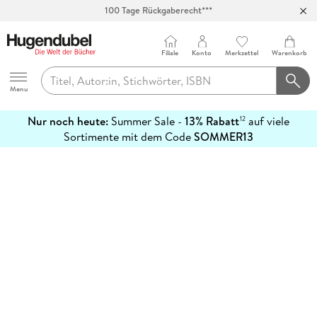
100 Tage Rückgaberecht***
Abholung in über 100 Filialen
Filiale
Konto
Merkzettel
Warenkorb
Hugendubel
Menu
Nur noch heute:
Summer Sale -
13% Rabatt
auf viele
12
mehr
Sortimente mit dem Code
SOMMER13
erfahren