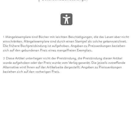
Mängelexemplare sind Bücher mit leichten Beschädigungen, die das Lesen aber nicht
1
einschränken. Mängelexemplare sind durch einen Stempel als solche gekennzeichnet.
Die frühere Buchpreisbindung ist aufgehoben. Angaben zu Preissenkungen beziehen
sich auf den gebundenen Preis eines mangelfreien Exemplars.
Diese Artikel unterliegen nicht der Preisbindung, die Preisbindung dieser Artikel
2
wurde aufgehoben oder der Preis wurde vom Verlag gesenkt. Die jeweils zutreffende
Alternative wird Ihnen auf der Artikelseite dargestellt. Angaben zu Preissenkungen
beziehen sich auf den vorherigen Preis.
Durch Öffnen der Leseprobe willigen Sie ein, dass Daten an den Anbieter der
3
Leseprobe übermittelt werden.
Der gebundene Preis dieses Artikels wird nach Ablauf des auf der Artikelseite
4
dargestellten Datums vom Verlag angehoben.
Der Preisvergleich bezieht sich auf die unverbindliche Preisempfehlung (UVP) des
5
Herstellers.
Der gebundene Preis dieses Artikels wurde vom Verlag gesenkt. Angaben zu
6
Preissenkungen beziehen sich auf den vorherigen Preis.
Die Preisbindung dieses Artikels wurde aufgehoben. Angaben zu Preissenkungen
7