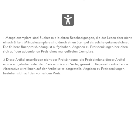
Mängelexemplare sind Bücher mit leichten Beschädigungen, die das Lesen aber nicht
1
einschränken. Mängelexemplare sind durch einen Stempel als solche gekennzeichnet.
Die frühere Buchpreisbindung ist aufgehoben. Angaben zu Preissenkungen beziehen
sich auf den gebundenen Preis eines mangelfreien Exemplars.
Diese Artikel unterliegen nicht der Preisbindung, die Preisbindung dieser Artikel
2
wurde aufgehoben oder der Preis wurde vom Verlag gesenkt. Die jeweils zutreffende
Alternative wird Ihnen auf der Artikelseite dargestellt. Angaben zu Preissenkungen
beziehen sich auf den vorherigen Preis.
Durch Öffnen der Leseprobe willigen Sie ein, dass Daten an den Anbieter der
3
Leseprobe übermittelt werden.
Der gebundene Preis dieses Artikels wird nach Ablauf des auf der Artikelseite
4
dargestellten Datums vom Verlag angehoben.
Der Preisvergleich bezieht sich auf die unverbindliche Preisempfehlung (UVP) des
5
Herstellers.
Der gebundene Preis dieses Artikels wurde vom Verlag gesenkt. Angaben zu
6
Preissenkungen beziehen sich auf den vorherigen Preis.
Die Preisbindung dieses Artikels wurde aufgehoben. Angaben zu Preissenkungen
7