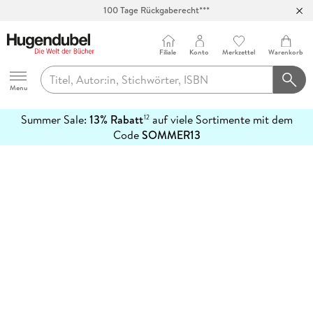
100 Tage Rückgaberecht***
Abholung in über 100 Filialen
Filiale
Konto
Merkzettel
Warenkorb
Hugendubel
Menu
Summer Sale:
13% Rabatt
auf viele Sortimente mit dem
12
mehr
Code
SOMMER13
erfahren