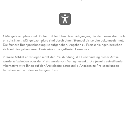
Mängelexemplare sind Bücher mit leichten Beschädigungen, die das Lesen aber nicht
1
einschränken. Mängelexemplare sind durch einen Stempel als solche gekennzeichnet.
Die frühere Buchpreisbindung ist aufgehoben. Angaben zu Preissenkungen beziehen
sich auf den gebundenen Preis eines mangelfreien Exemplars.
Diese Artikel unterliegen nicht der Preisbindung, die Preisbindung dieser Artikel
2
wurde aufgehoben oder der Preis wurde vom Verlag gesenkt. Die jeweils zutreffende
Alternative wird Ihnen auf der Artikelseite dargestellt. Angaben zu Preissenkungen
beziehen sich auf den vorherigen Preis.
Durch Öffnen der Leseprobe willigen Sie ein, dass Daten an den Anbieter der
3
Leseprobe übermittelt werden.
Der gebundene Preis dieses Artikels wird nach Ablauf des auf der Artikelseite
4
dargestellten Datums vom Verlag angehoben.
Der Preisvergleich bezieht sich auf die unverbindliche Preisempfehlung (UVP) des
5
Herstellers.
Der gebundene Preis dieses Artikels wurde vom Verlag gesenkt. Angaben zu
6
Preissenkungen beziehen sich auf den vorherigen Preis.
Die Preisbindung dieses Artikels wurde aufgehoben. Angaben zu Preissenkungen
7