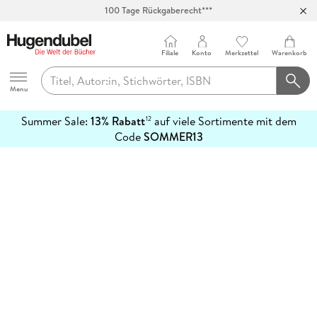
100 Tage Rückgaberecht***
Abholung in über 100 Filialen
Filiale
Konto
Merkzettel
Warenkorb
Hugendubel
Menu
Summer Sale:
13% Rabatt
auf viele Sortimente mit dem
12
mehr
Code
SOMMER13
erfahren