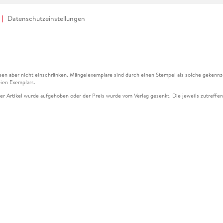
Datenschutzeinstellungen
en aber nicht einschränken. Mängelexemplare sind durch einen Stempel als solche gekennz
ien Exemplars.
ser Artikel wurde aufgehoben oder der Preis wurde vom Verlag gesenkt. Die jeweils zutreffend
ter der Leseprobe übermittelt werden.
kelseite dargestellten Datums vom Verlag angehoben.
g (UVP) des Herstellers.
n zu Preissenkungen beziehen sich auf den vorherigen Preis.
senkungen beziehen sich auf den letzten gebundenen Preis.
kelseite dargestellten Datums vom Verlag angehoben.
n den Gutschein ausschließlich online einlösen unter www.hugendubel.de. Keine Bestellung z
und eBooks) sowie für preisgebundene Kalender, tolino shine (4016621130466), tolino selec
cht möglich. Ein Weiterverkauf und der Handel des Gutscheincodes sind nicht gestattet.