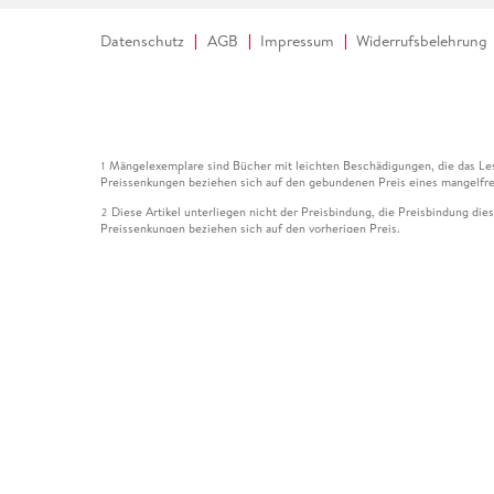
Datenschutz
AGB
Impressum
Widerrufsbelehrung
Mängelexemplare sind Bücher mit leichten Beschädigungen, die das Les
1
Preissenkungen beziehen sich auf den gebundenen Preis eines mangelfre
Diese Artikel unterliegen nicht der Preisbindung, die Preisbindung die
2
Preissenkungen beziehen sich auf den vorherigen Preis.
Durch Öffnen der Leseprobe willigen Sie ein, dass Daten an den Anbie
3
Der gebundene Preis dieses Artikels wird nach Ablauf des auf der Arti
4
Der Preisvergleich bezieht sich auf die unverbindliche Preisempfehlun
5
Der gebundene Preis dieses Artikels wurde vom Verlag gesenkt. Angabe
6
Die Preisbindung dieses Artikels wurde aufgehoben. Angaben zu Preis
7
Der gebundene Preis dieses Artikels wird nach Ablauf des auf der Arti
8
Ihr Gutschein SOMMER13 gilt bis einschließlich 10.08.2026. Sie könne
12
gültig für gesetzlich preisgebundene Artikel (deutschsprachige Bücher 
Gutscheinen und Geschenkkarten kombinierbar. Eine Barauszahlung ist ni