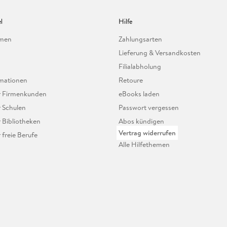
l
Hilfe
hmen
Zahlungsarten
Lieferung & Versandkosten
Filialabholung
mationen
Retoure
ür Firmenkunden
eBooks laden
r Schulen
Passwort vergessen
r Bibliotheken
Abos kündigen
Vertrag widerrufen
r freie Berufe
Alle Hilfethemen