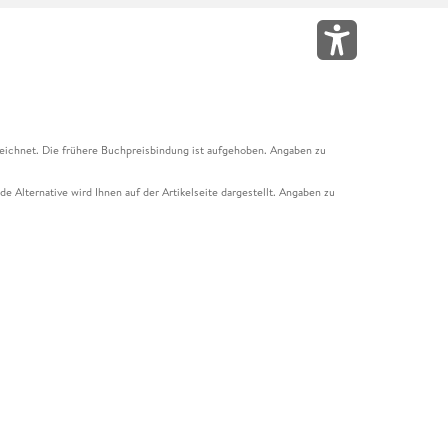
eichnet. Die frühere Buchpreisbindung ist aufgehoben. Angaben zu
e Alternative wird Ihnen auf der Artikelseite dargestellt. Angaben zu
ur Abholung mit Zahlung in der Filiale möglich. Der Gutschein ist nicht
t und das Hugendubel Hörbuch Abo. Der Gutschein ist nicht mit anderen