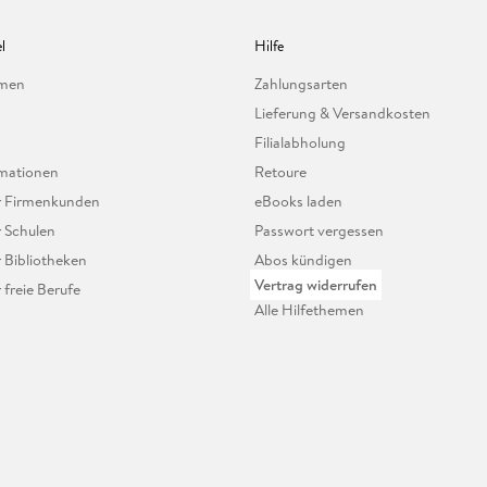
l
Hilfe
hmen
Zahlungsarten
Lieferung & Versandkosten
Filialabholung
mationen
Retoure
ür Firmenkunden
eBooks laden
r Schulen
Passwort vergessen
r Bibliotheken
Abos kündigen
Vertrag widerrufen
r freie Berufe
Alle Hilfethemen