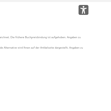
eichnet. Die frühere Buchpreisbindung ist aufgehoben. Angaben zu
e Alternative wird Ihnen auf der Artikelseite dargestellt. Angaben zu
ur Abholung mit Zahlung in der Filiale möglich. Der Gutschein ist nicht
t und das Hugendubel Hörbuch Abo. Der Gutschein ist nicht mit anderen