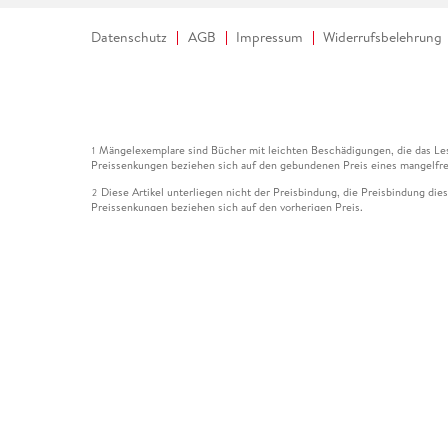
Datenschutz
AGB
Impressum
Widerrufsbelehrung
Mängelexemplare sind Bücher mit leichten Beschädigungen, die das Les
1
Preissenkungen beziehen sich auf den gebundenen Preis eines mangelfre
Diese Artikel unterliegen nicht der Preisbindung, die Preisbindung die
2
Preissenkungen beziehen sich auf den vorherigen Preis.
Durch Öffnen der Leseprobe willigen Sie ein, dass Daten an den Anbie
3
Der gebundene Preis dieses Artikels wird nach Ablauf des auf der Arti
4
Der Preisvergleich bezieht sich auf die unverbindliche Preisempfehlun
5
Der gebundene Preis dieses Artikels wurde vom Verlag gesenkt. Angabe
6
Die Preisbindung dieses Artikels wurde aufgehoben. Angaben zu Preis
7
Der gebundene Preis dieses Artikels wird nach Ablauf des auf der Arti
8
Ihr Gutschein SOMMER13 gilt bis einschließlich 10.08.2026. Sie könne
12
gültig für gesetzlich preisgebundene Artikel (deutschsprachige Bücher 
Gutscheinen und Geschenkkarten kombinierbar. Eine Barauszahlung ist ni