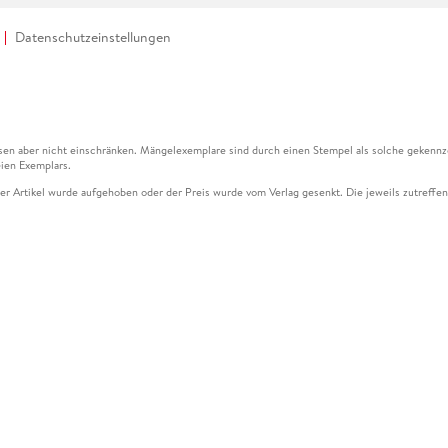
Datenschutzeinstellungen
en aber nicht einschränken. Mängelexemplare sind durch einen Stempel als solche gekennz
ien Exemplars.
ser Artikel wurde aufgehoben oder der Preis wurde vom Verlag gesenkt. Die jeweils zutreffend
ter der Leseprobe übermittelt werden.
kelseite dargestellten Datums vom Verlag angehoben.
g (UVP) des Herstellers.
n zu Preissenkungen beziehen sich auf den vorherigen Preis.
senkungen beziehen sich auf den letzten gebundenen Preis.
kelseite dargestellten Datums vom Verlag angehoben.
n den Gutschein ausschließlich online einlösen unter www.hugendubel.de. Keine Bestellung z
und eBooks) sowie für preisgebundene Kalender, tolino shine (4016621130466), tolino selec
cht möglich. Ein Weiterverkauf und der Handel des Gutscheincodes sind nicht gestattet.