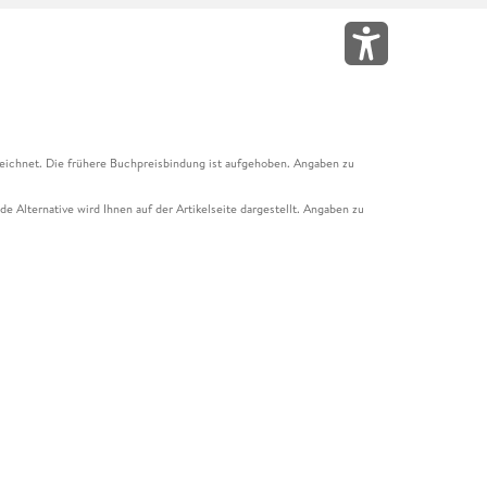
eichnet. Die frühere Buchpreisbindung ist aufgehoben. Angaben zu
e Alternative wird Ihnen auf der Artikelseite dargestellt. Angaben zu
ur Abholung mit Zahlung in der Filiale möglich. Der Gutschein ist nicht
t und das Hugendubel Hörbuch Abo. Der Gutschein ist nicht mit anderen