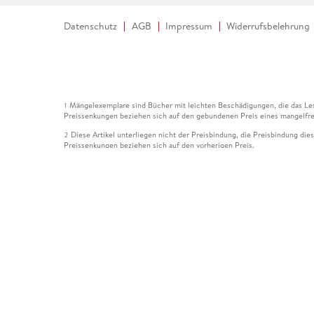
Datenschutz
AGB
Impressum
Widerrufsbelehrung
Mängelexemplare sind Bücher mit leichten Beschädigungen, die das Les
1
Preissenkungen beziehen sich auf den gebundenen Preis eines mangelfre
Diese Artikel unterliegen nicht der Preisbindung, die Preisbindung die
2
Preissenkungen beziehen sich auf den vorherigen Preis.
Durch Öffnen der Leseprobe willigen Sie ein, dass Daten an den Anbie
3
Der gebundene Preis dieses Artikels wird nach Ablauf des auf der Arti
4
Der Preisvergleich bezieht sich auf die unverbindliche Preisempfehlun
5
Der gebundene Preis dieses Artikels wurde vom Verlag gesenkt. Angabe
6
Die Preisbindung dieses Artikels wurde aufgehoben. Angaben zu Preis
7
Der gebundene Preis dieses Artikels wird nach Ablauf des auf der Arti
8
Ihr Gutschein SOMMER13 gilt bis einschließlich 10.08.2026. Sie könne
12
gültig für gesetzlich preisgebundene Artikel (deutschsprachige Bücher 
Gutscheinen und Geschenkkarten kombinierbar. Eine Barauszahlung ist ni