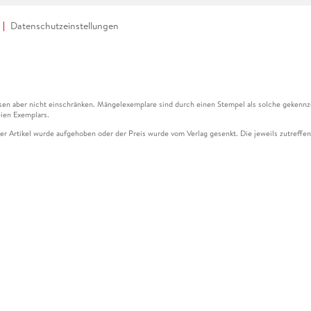
Datenschutzeinstellungen
en aber nicht einschränken. Mängelexemplare sind durch einen Stempel als solche gekennz
ien Exemplars.
ser Artikel wurde aufgehoben oder der Preis wurde vom Verlag gesenkt. Die jeweils zutreffend
ter der Leseprobe übermittelt werden.
kelseite dargestellten Datums vom Verlag angehoben.
g (UVP) des Herstellers.
n zu Preissenkungen beziehen sich auf den vorherigen Preis.
senkungen beziehen sich auf den letzten gebundenen Preis.
kelseite dargestellten Datums vom Verlag angehoben.
n den Gutschein ausschließlich online einlösen unter www.hugendubel.de. Keine Bestellung z
und eBooks) sowie für preisgebundene Kalender, tolino shine (4016621130466), tolino selec
cht möglich. Ein Weiterverkauf und der Handel des Gutscheincodes sind nicht gestattet.