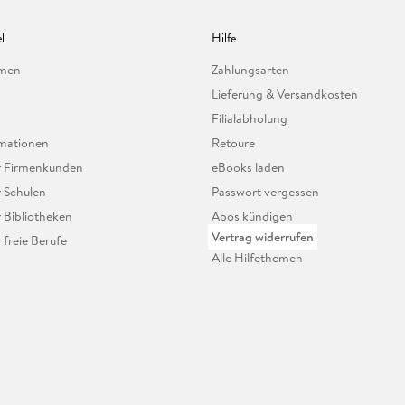
l
Hilfe
hmen
Zahlungsarten
Lieferung & Versandkosten
Filialabholung
mationen
Retoure
ür Firmenkunden
eBooks laden
r Schulen
Passwort vergessen
r Bibliotheken
Abos kündigen
Vertrag widerrufen
r freie Berufe
Alle Hilfethemen