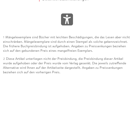
Mängelexemplare sind Bücher mit leichten Beschädigungen, die das Lesen aber nicht
1
einschränken. Mängelexemplare sind durch einen Stempel als solche gekennzeichnet.
Die frühere Buchpreisbindung ist aufgehoben. Angaben zu Preissenkungen beziehen
sich auf den gebundenen Preis eines mangelfreien Exemplars.
Diese Artikel unterliegen nicht der Preisbindung, die Preisbindung dieser Artikel
2
wurde aufgehoben oder der Preis wurde vom Verlag gesenkt. Die jeweils zutreffende
Alternative wird Ihnen auf der Artikelseite dargestellt. Angaben zu Preissenkungen
beziehen sich auf den vorherigen Preis.
Durch Öffnen der Leseprobe willigen Sie ein, dass Daten an den Anbieter der
3
Leseprobe übermittelt werden.
Der gebundene Preis dieses Artikels wird nach Ablauf des auf der Artikelseite
4
dargestellten Datums vom Verlag angehoben.
Der Preisvergleich bezieht sich auf die unverbindliche Preisempfehlung (UVP) des
5
Herstellers.
Der gebundene Preis dieses Artikels wurde vom Verlag gesenkt. Angaben zu
6
Preissenkungen beziehen sich auf den vorherigen Preis.
Die Preisbindung dieses Artikels wurde aufgehoben. Angaben zu Preissenkungen
7