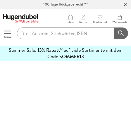
100 Tage Rückgaberecht***
Abholung in über 100 Filialen
Filiale
Konto
Merkzettel
Warenkorb
Hugendubel
Menu
Summer Sale:
13% Rabatt
auf viele Sortimente mit dem
12
mehr
Code
SOMMER13
erfahren