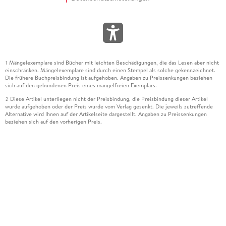
Mängelexemplare sind Bücher mit leichten Beschädigungen, die das Lesen aber nicht
1
einschränken. Mängelexemplare sind durch einen Stempel als solche gekennzeichnet.
Die frühere Buchpreisbindung ist aufgehoben. Angaben zu Preissenkungen beziehen
sich auf den gebundenen Preis eines mangelfreien Exemplars.
Diese Artikel unterliegen nicht der Preisbindung, die Preisbindung dieser Artikel
2
wurde aufgehoben oder der Preis wurde vom Verlag gesenkt. Die jeweils zutreffende
Alternative wird Ihnen auf der Artikelseite dargestellt. Angaben zu Preissenkungen
beziehen sich auf den vorherigen Preis.
Durch Öffnen der Leseprobe willigen Sie ein, dass Daten an den Anbieter der
3
Leseprobe übermittelt werden.
Der gebundene Preis dieses Artikels wird nach Ablauf des auf der Artikelseite
4
dargestellten Datums vom Verlag angehoben.
Der Preisvergleich bezieht sich auf die unverbindliche Preisempfehlung (UVP) des
5
Herstellers.
Der gebundene Preis dieses Artikels wurde vom Verlag gesenkt. Angaben zu
6
Preissenkungen beziehen sich auf den vorherigen Preis.
Die Preisbindung dieses Artikels wurde aufgehoben. Angaben zu Preissenkungen
7