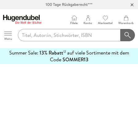
100 Tage Rückgaberecht***
Abholung in über 100 Filialen
Filiale
Konto
Merkzettel
Warenkorb
Hugendubel
Menu
Summer Sale:
13% Rabatt
auf viele Sortimente mit dem
12
mehr
Code
SOMMER13
erfahren