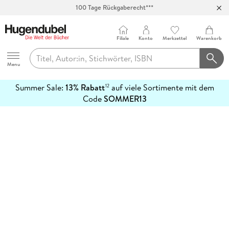
100 Tage Rückgaberecht***
Abholung in über 100 Filialen
Filiale
Konto
Merkzettel
Warenkorb
Hugendubel
Menu
Summer Sale:
13% Rabatt
auf viele Sortimente mit dem
12
mehr
Code
SOMMER13
erfahren