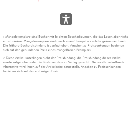
Mängelexemplare sind Bücher mit leichten Beschädigungen, die das Lesen aber nicht
1
einschränken. Mängelexemplare sind durch einen Stempel als solche gekennzeichnet.
Die frühere Buchpreisbindung ist aufgehoben. Angaben zu Preissenkungen beziehen
sich auf den gebundenen Preis eines mangelfreien Exemplars.
Diese Artikel unterliegen nicht der Preisbindung, die Preisbindung dieser Artikel
2
wurde aufgehoben oder der Preis wurde vom Verlag gesenkt. Die jeweils zutreffende
Alternative wird Ihnen auf der Artikelseite dargestellt. Angaben zu Preissenkungen
beziehen sich auf den vorherigen Preis.
Durch Öffnen der Leseprobe willigen Sie ein, dass Daten an den Anbieter der
3
Leseprobe übermittelt werden.
Der gebundene Preis dieses Artikels wird nach Ablauf des auf der Artikelseite
4
dargestellten Datums vom Verlag angehoben.
Der Preisvergleich bezieht sich auf die unverbindliche Preisempfehlung (UVP) des
5
Herstellers.
Der gebundene Preis dieses Artikels wurde vom Verlag gesenkt. Angaben zu
6
Preissenkungen beziehen sich auf den vorherigen Preis.
Die Preisbindung dieses Artikels wurde aufgehoben. Angaben zu Preissenkungen
7