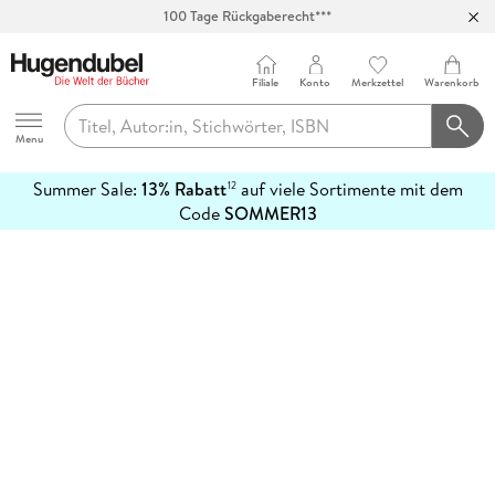
100 Tage Rückgaberecht***
Abholung in über 100 Filialen
Filiale
Konto
Merkzettel
Warenkorb
Hugendubel
Menu
Summer Sale:
13% Rabatt
auf viele Sortimente mit dem
12
mehr
Code
SOMMER13
erfahren