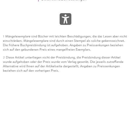
Mängelexemplare sind Bücher mit leichten Beschädigungen, die das Lesen aber nicht
1
einschränken. Mängelexemplare sind durch einen Stempel als solche gekennzeichnet.
Die frühere Buchpreisbindung ist aufgehoben. Angaben zu Preissenkungen beziehen
sich auf den gebundenen Preis eines mangelfreien Exemplars.
Diese Artikel unterliegen nicht der Preisbindung, die Preisbindung dieser Artikel
2
wurde aufgehoben oder der Preis wurde vom Verlag gesenkt. Die jeweils zutreffende
Alternative wird Ihnen auf der Artikelseite dargestellt. Angaben zu Preissenkungen
beziehen sich auf den vorherigen Preis.
Durch Öffnen der Leseprobe willigen Sie ein, dass Daten an den Anbieter der
3
Leseprobe übermittelt werden.
Der gebundene Preis dieses Artikels wird nach Ablauf des auf der Artikelseite
4
dargestellten Datums vom Verlag angehoben.
Der Preisvergleich bezieht sich auf die unverbindliche Preisempfehlung (UVP) des
5
Herstellers.
Der gebundene Preis dieses Artikels wurde vom Verlag gesenkt. Angaben zu
6
Preissenkungen beziehen sich auf den vorherigen Preis.
Die Preisbindung dieses Artikels wurde aufgehoben. Angaben zu Preissenkungen
7