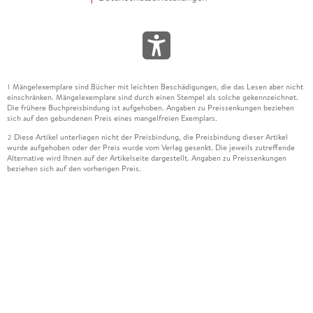
Mängelexemplare sind Bücher mit leichten Beschädigungen, die das Lesen aber nicht
1
einschränken. Mängelexemplare sind durch einen Stempel als solche gekennzeichnet.
Die frühere Buchpreisbindung ist aufgehoben. Angaben zu Preissenkungen beziehen
sich auf den gebundenen Preis eines mangelfreien Exemplars.
Diese Artikel unterliegen nicht der Preisbindung, die Preisbindung dieser Artikel
2
wurde aufgehoben oder der Preis wurde vom Verlag gesenkt. Die jeweils zutreffende
Alternative wird Ihnen auf der Artikelseite dargestellt. Angaben zu Preissenkungen
beziehen sich auf den vorherigen Preis.
Durch Öffnen der Leseprobe willigen Sie ein, dass Daten an den Anbieter der
3
Leseprobe übermittelt werden.
Der gebundene Preis dieses Artikels wird nach Ablauf des auf der Artikelseite
4
dargestellten Datums vom Verlag angehoben.
Der Preisvergleich bezieht sich auf die unverbindliche Preisempfehlung (UVP) des
5
Herstellers.
Der gebundene Preis dieses Artikels wurde vom Verlag gesenkt. Angaben zu
6
Preissenkungen beziehen sich auf den vorherigen Preis.
Die Preisbindung dieses Artikels wurde aufgehoben. Angaben zu Preissenkungen
7