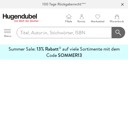
100 Tage Rückgaberecht***
Abholung in über 100 Filialen
Filiale
Konto
Merkzettel
Warenkorb
Hugendubel
Menu
Summer Sale:
13% Rabatt
auf viele Sortimente mit dem
12
mehr
Code
SOMMER13
erfahren