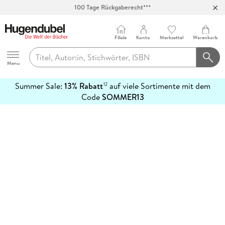
100 Tage Rückgaberecht***
Abholung in über 100 Filialen
Filiale
Konto
Merkzettel
Warenkorb
Hugendubel
Menu
Summer Sale:
13% Rabatt
auf viele Sortimente mit dem
12
mehr
Code
SOMMER13
erfahren