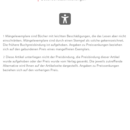
Mängelexemplare sind Bücher mit leichten Beschädigungen, die das Lesen aber nicht
1
einschränken. Mängelexemplare sind durch einen Stempel als solche gekennzeichnet.
Die frühere Buchpreisbindung ist aufgehoben. Angaben zu Preissenkungen beziehen
sich auf den gebundenen Preis eines mangelfreien Exemplars.
Diese Artikel unterliegen nicht der Preisbindung, die Preisbindung dieser Artikel
2
wurde aufgehoben oder der Preis wurde vom Verlag gesenkt. Die jeweils zutreffende
Alternative wird Ihnen auf der Artikelseite dargestellt. Angaben zu Preissenkungen
beziehen sich auf den vorherigen Preis.
Durch Öffnen der Leseprobe willigen Sie ein, dass Daten an den Anbieter der
3
Leseprobe übermittelt werden.
Der gebundene Preis dieses Artikels wird nach Ablauf des auf der Artikelseite
4
dargestellten Datums vom Verlag angehoben.
Der Preisvergleich bezieht sich auf die unverbindliche Preisempfehlung (UVP) des
5
Herstellers.
Der gebundene Preis dieses Artikels wurde vom Verlag gesenkt. Angaben zu
6
Preissenkungen beziehen sich auf den vorherigen Preis.
Die Preisbindung dieses Artikels wurde aufgehoben. Angaben zu Preissenkungen
7