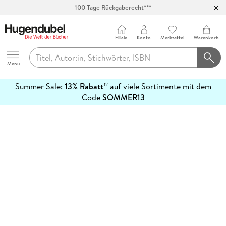
100 Tage Rückgaberecht***
Abholung in über 100 Filialen
Filiale
Konto
Merkzettel
Warenkorb
Hugendubel
Menu
Summer Sale:
13% Rabatt
auf viele Sortimente mit dem
12
mehr
Code
SOMMER13
erfahren