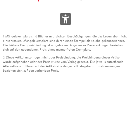
Mängelexemplare sind Bücher mit leichten Beschädigungen, die das Lesen aber nicht
1
einschränken. Mängelexemplare sind durch einen Stempel als solche gekennzeichnet.
Die frühere Buchpreisbindung ist aufgehoben. Angaben zu Preissenkungen beziehen
sich auf den gebundenen Preis eines mangelfreien Exemplars.
Diese Artikel unterliegen nicht der Preisbindung, die Preisbindung dieser Artikel
2
wurde aufgehoben oder der Preis wurde vom Verlag gesenkt. Die jeweils zutreffende
Alternative wird Ihnen auf der Artikelseite dargestellt. Angaben zu Preissenkungen
beziehen sich auf den vorherigen Preis.
Durch Öffnen der Leseprobe willigen Sie ein, dass Daten an den Anbieter der
3
Leseprobe übermittelt werden.
Der gebundene Preis dieses Artikels wird nach Ablauf des auf der Artikelseite
4
dargestellten Datums vom Verlag angehoben.
Der Preisvergleich bezieht sich auf die unverbindliche Preisempfehlung (UVP) des
5
Herstellers.
Der gebundene Preis dieses Artikels wurde vom Verlag gesenkt. Angaben zu
6
Preissenkungen beziehen sich auf den vorherigen Preis.
Die Preisbindung dieses Artikels wurde aufgehoben. Angaben zu Preissenkungen
7