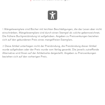
Mängelexemplare sind Bücher mit leichten Beschädigungen, die das Lesen aber nicht
1
einschränken. Mängelexemplare sind durch einen Stempel als solche gekennzeichnet.
Die frühere Buchpreisbindung ist aufgehoben. Angaben zu Preissenkungen beziehen
sich auf den gebundenen Preis eines mangelfreien Exemplars.
Diese Artikel unterliegen nicht der Preisbindung, die Preisbindung dieser Artikel
2
wurde aufgehoben oder der Preis wurde vom Verlag gesenkt. Die jeweils zutreffende
Alternative wird Ihnen auf der Artikelseite dargestellt. Angaben zu Preissenkungen
beziehen sich auf den vorherigen Preis.
Durch Öffnen der Leseprobe willigen Sie ein, dass Daten an den Anbieter der
3
Leseprobe übermittelt werden.
Der gebundene Preis dieses Artikels wird nach Ablauf des auf der Artikelseite
4
dargestellten Datums vom Verlag angehoben.
Der Preisvergleich bezieht sich auf die unverbindliche Preisempfehlung (UVP) des
5
Herstellers.
Der gebundene Preis dieses Artikels wurde vom Verlag gesenkt. Angaben zu
6
Preissenkungen beziehen sich auf den vorherigen Preis.
Die Preisbindung dieses Artikels wurde aufgehoben. Angaben zu Preissenkungen
7