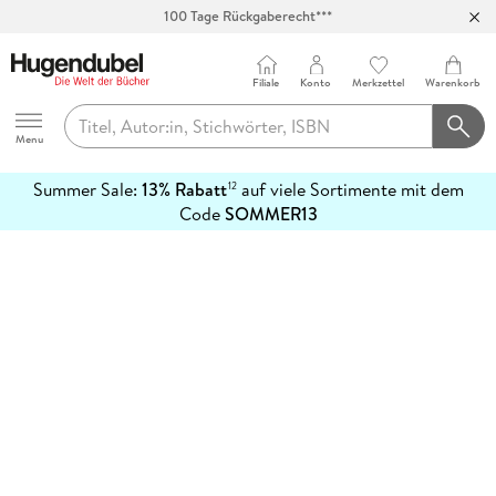
100 Tage Rückgaberecht***
Abholung in über 100 Filialen
Filiale
Konto
Merkzettel
Warenkorb
Hugendubel
Menu
Summer Sale:
13% Rabatt
auf viele Sortimente mit dem
12
mehr
Code
SOMMER13
erfahren