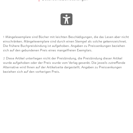
Mängelexemplare sind Bücher mit leichten Beschädigungen, die das Lesen aber nicht
1
einschränken. Mängelexemplare sind durch einen Stempel als solche gekennzeichnet.
Die frühere Buchpreisbindung ist aufgehoben. Angaben zu Preissenkungen beziehen
sich auf den gebundenen Preis eines mangelfreien Exemplars.
Diese Artikel unterliegen nicht der Preisbindung, die Preisbindung dieser Artikel
2
wurde aufgehoben oder der Preis wurde vom Verlag gesenkt. Die jeweils zutreffende
Alternative wird Ihnen auf der Artikelseite dargestellt. Angaben zu Preissenkungen
beziehen sich auf den vorherigen Preis.
Durch Öffnen der Leseprobe willigen Sie ein, dass Daten an den Anbieter der
3
Leseprobe übermittelt werden.
Der gebundene Preis dieses Artikels wird nach Ablauf des auf der Artikelseite
4
dargestellten Datums vom Verlag angehoben.
Der Preisvergleich bezieht sich auf die unverbindliche Preisempfehlung (UVP) des
5
Herstellers.
Der gebundene Preis dieses Artikels wurde vom Verlag gesenkt. Angaben zu
6
Preissenkungen beziehen sich auf den vorherigen Preis.
Die Preisbindung dieses Artikels wurde aufgehoben. Angaben zu Preissenkungen
7