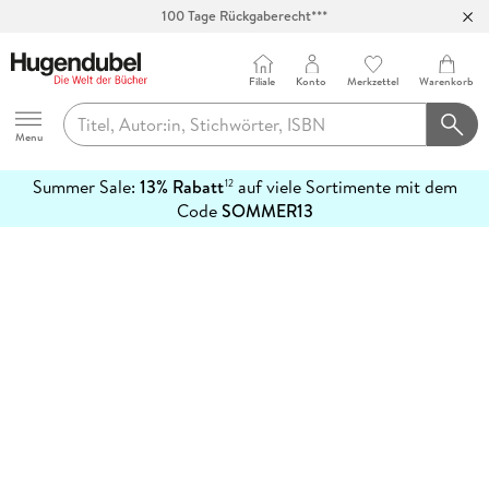
100 Tage Rückgaberecht***
Abholung in über 100 Filialen
Filiale
Konto
Merkzettel
Warenkorb
Hugendubel
Menu
Summer Sale:
13% Rabatt
auf viele Sortimente mit dem
12
mehr
Code
SOMMER13
erfahren