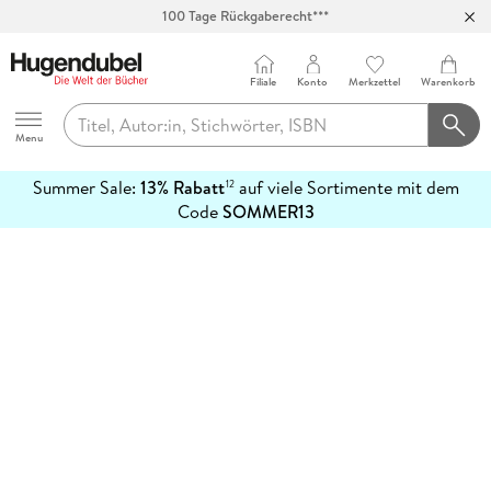
100 Tage Rückgaberecht***
Abholung in über 100 Filialen
Filiale
Konto
Merkzettel
Warenkorb
Hugendubel
Menu
Summer Sale:
13% Rabatt
auf viele Sortimente mit dem
12
mehr
Code
SOMMER13
erfahren