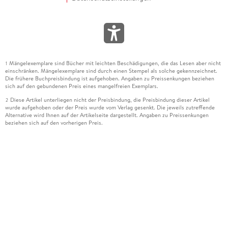
Mängelexemplare sind Bücher mit leichten Beschädigungen, die das Lesen aber nicht
1
einschränken. Mängelexemplare sind durch einen Stempel als solche gekennzeichnet.
Die frühere Buchpreisbindung ist aufgehoben. Angaben zu Preissenkungen beziehen
sich auf den gebundenen Preis eines mangelfreien Exemplars.
Diese Artikel unterliegen nicht der Preisbindung, die Preisbindung dieser Artikel
2
wurde aufgehoben oder der Preis wurde vom Verlag gesenkt. Die jeweils zutreffende
Alternative wird Ihnen auf der Artikelseite dargestellt. Angaben zu Preissenkungen
beziehen sich auf den vorherigen Preis.
Durch Öffnen der Leseprobe willigen Sie ein, dass Daten an den Anbieter der
3
Leseprobe übermittelt werden.
Der gebundene Preis dieses Artikels wird nach Ablauf des auf der Artikelseite
4
dargestellten Datums vom Verlag angehoben.
Der Preisvergleich bezieht sich auf die unverbindliche Preisempfehlung (UVP) des
5
Herstellers.
Der gebundene Preis dieses Artikels wurde vom Verlag gesenkt. Angaben zu
6
Preissenkungen beziehen sich auf den vorherigen Preis.
Die Preisbindung dieses Artikels wurde aufgehoben. Angaben zu Preissenkungen
7