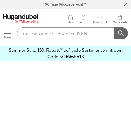
100 Tage Rückgaberecht***
Abholung in über 100 Filialen
Filiale
Konto
Merkzettel
Warenkorb
Hugendubel
Menu
Summer Sale:
13% Rabatt
auf viele Sortimente mit dem
12
mehr
Code
SOMMER13
erfahren