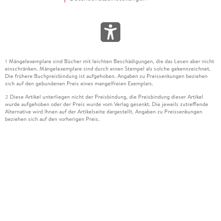
Mängelexemplare sind Bücher mit leichten Beschädigungen, die das Lesen aber nicht
1
einschränken. Mängelexemplare sind durch einen Stempel als solche gekennzeichnet.
Die frühere Buchpreisbindung ist aufgehoben. Angaben zu Preissenkungen beziehen
sich auf den gebundenen Preis eines mangelfreien Exemplars.
Diese Artikel unterliegen nicht der Preisbindung, die Preisbindung dieser Artikel
2
wurde aufgehoben oder der Preis wurde vom Verlag gesenkt. Die jeweils zutreffende
Alternative wird Ihnen auf der Artikelseite dargestellt. Angaben zu Preissenkungen
beziehen sich auf den vorherigen Preis.
Durch Öffnen der Leseprobe willigen Sie ein, dass Daten an den Anbieter der
3
Leseprobe übermittelt werden.
Der gebundene Preis dieses Artikels wird nach Ablauf des auf der Artikelseite
4
dargestellten Datums vom Verlag angehoben.
Der Preisvergleich bezieht sich auf die unverbindliche Preisempfehlung (UVP) des
5
Herstellers.
Der gebundene Preis dieses Artikels wurde vom Verlag gesenkt. Angaben zu
6
Preissenkungen beziehen sich auf den vorherigen Preis.
Die Preisbindung dieses Artikels wurde aufgehoben. Angaben zu Preissenkungen
7