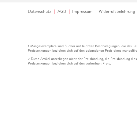
Datenschutz
AGB
Impressum
Widerrufsbelehrung
Mängelexemplare sind Bücher mit leichten Beschädigungen, die das Les
1
Preissenkungen beziehen sich auf den gebundenen Preis eines mangelfre
Diese Artikel unterliegen nicht der Preisbindung, die Preisbindung die
2
Preissenkungen beziehen sich auf den vorherigen Preis.
Durch Öffnen der Leseprobe willigen Sie ein, dass Daten an den Anbie
3
Der gebundene Preis dieses Artikels wird nach Ablauf des auf der Arti
4
Der Preisvergleich bezieht sich auf die unverbindliche Preisempfehlun
5
Der gebundene Preis dieses Artikels wurde vom Verlag gesenkt. Angabe
6
Die Preisbindung dieses Artikels wurde aufgehoben. Angaben zu Preis
7
Der gebundene Preis dieses Artikels wird nach Ablauf des auf der Arti
8
Ihr Gutschein SOMMER13 gilt bis einschließlich 10.08.2026. Sie könne
12
gültig für gesetzlich preisgebundene Artikel (deutschsprachige Bücher 
Gutscheinen und Geschenkkarten kombinierbar. Eine Barauszahlung ist ni