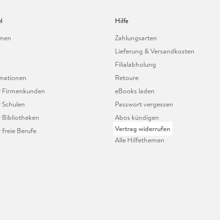
l
Hilfe
hmen
Zahlungsarten
Lieferung & Versandkosten
Filialabholung
mationen
Retoure
ür Firmenkunden
eBooks laden
r Schulen
Passwort vergessen
r Bibliotheken
Abos kündigen
Vertrag widerrufen
r freie Berufe
Alle Hilfethemen