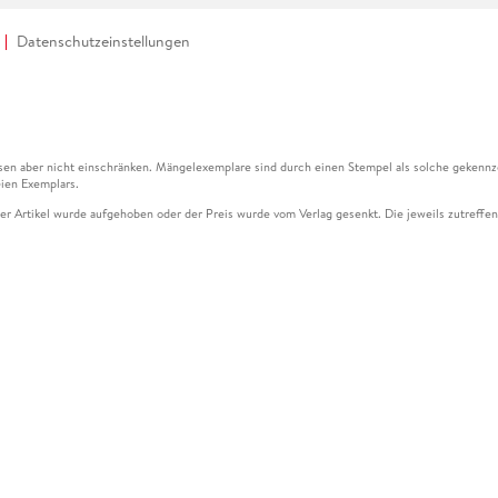
Datenschutzeinstellungen
en aber nicht einschränken. Mängelexemplare sind durch einen Stempel als solche gekennz
ien Exemplars.
ser Artikel wurde aufgehoben oder der Preis wurde vom Verlag gesenkt. Die jeweils zutreffend
ter der Leseprobe übermittelt werden.
kelseite dargestellten Datums vom Verlag angehoben.
g (UVP) des Herstellers.
n zu Preissenkungen beziehen sich auf den vorherigen Preis.
senkungen beziehen sich auf den letzten gebundenen Preis.
kelseite dargestellten Datums vom Verlag angehoben.
n den Gutschein ausschließlich online einlösen unter www.hugendubel.de. Keine Bestellung z
und eBooks) sowie für preisgebundene Kalender, tolino shine (4016621130466), tolino selec
cht möglich. Ein Weiterverkauf und der Handel des Gutscheincodes sind nicht gestattet.