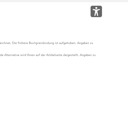
eichnet. Die frühere Buchpreisbindung ist aufgehoben. Angaben zu
e Alternative wird Ihnen auf der Artikelseite dargestellt. Angaben zu
ur Abholung mit Zahlung in der Filiale möglich. Der Gutschein ist nicht
t und das Hugendubel Hörbuch Abo. Der Gutschein ist nicht mit anderen